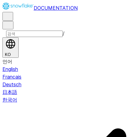
DOCUMENTATION
/
KO
언어
English
Français
Deutsch
日本語
한국어