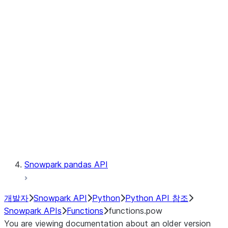
Observability
Files
LINEAGE
Context
Exceptions
Testing
Snowpark pandas API
개발자
Snowpark API
Python
Python API 참조
Snowpark APIs
Functions
functions.pow
You are viewing documentation about an older version