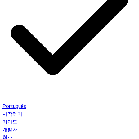
Português
시작하기
가이드
개발자
참조