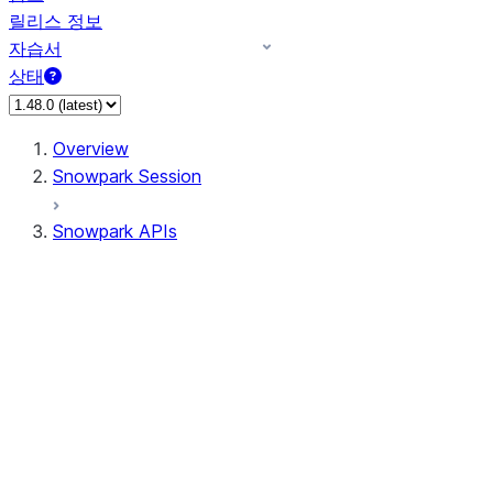
릴리스 정보
자습서
상태
Overview
Snowpark Session
Snowpark APIs
Input/Output
DataFrame
Column
Data Types