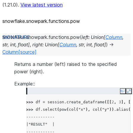
(1.21.0).
View latest version
snowflake.snowpark.functions.pow
snowflake.snowpark.functions.
pow
(
left
:
Union
[
Column
,
str
,
int
,
float
]
,
right
:
Union
[
Column
,
str
,
int
,
float
]
)
→
Column
[source]
Returns a number (left) raised to the specified
power (right).
Example::
Copy
E
>>> 
df
=
session
.
create_dataframe
([[
2
,
3
],
[
3
>>> 
df
.
select
(
pow
(
col
(
"x"
),
col
(
"y"
))
.
alias
(
"
------------
|"RESULT"  |
------------