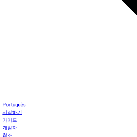
Português
시작하기
가이드
개발자
참조