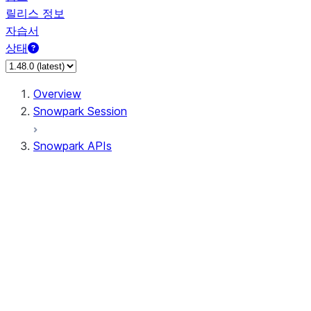
릴리스 정보
자습서
상태
Overview
Snowpark Session
Snowpark APIs
Input/Output
DataFrame
Column
Data Types