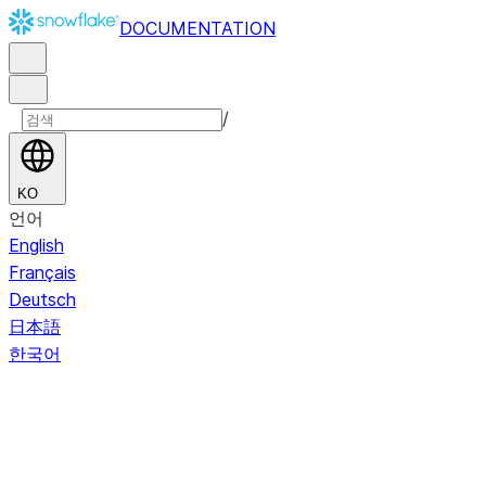
DOCUMENTATION
/
KO
언어
English
Français
Deutsch
日本語
한국어