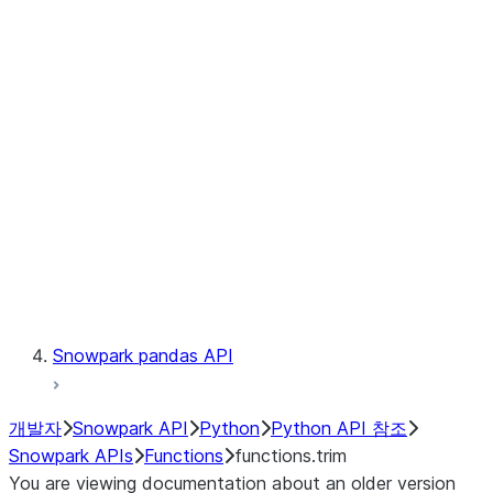
Observability
Files
LINEAGE
Context
Exceptions
Testing
Snowpark pandas API
개발자
Snowpark API
Python
Python API 참조
Snowpark APIs
Functions
functions.trim
You are viewing documentation about an older version