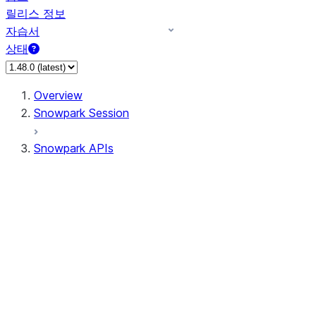
릴리스 정보
자습서
상태
Overview
Snowpark Session
Snowpark APIs
Input/Output
DataFrame
Column
Data Types