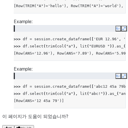
[Row(TRIM("A")='hello'), Row(TRIM("A")='world'), R
Example:
Copy
E
>>> 
df
=
session
.
create_dataframe
([
'EUR 12.96'
,
'7
>>> 
df
.
select
(
trim
(
col
(
"a"
),
lit
(
"EURUSD "
))
.
as_
(
"
[Row(ANS='12.96'), Row(ANS='7.89'), Row(ANS='5.99'
Example:
Copy
E
>>> 
df
=
session
.
create_dataframe
([
'abc12 45a 79bc
>>> 
df
.
select
(
trim
(
col
(
"a"
),
lit
(
"abc!"
))
.
as_
(
"ans
[Row(ANS='12 45a 79')]
이 페이지가 도움이 되었습니까?