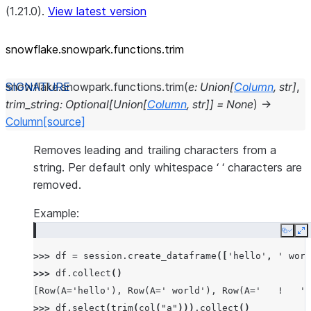
(1.21.0).
View latest version
snowflake.snowpark.functions.trim
snowflake.snowpark.functions.
trim
(
e
:
Union
[
Column
,
str
]
,
trim_string
:
Optional
[
Union
[
Column
,
str
]
]
=
None
)
→
Column
[source]
Removes leading and trailing characters from a
string. Per default only whitespace ‘ ‘ characters are
removed.
Example:
Copy
E
>>> 
df
=
session
.
create_dataframe
([
'hello'
,
' worl
>>> 
df
.
collect
()
[Row(A='hello'), Row(A=' world'), Row(A='   !   ')
>>> 
df
.
select
(
trim
(
col
(
"a"
)))
.
collect
()