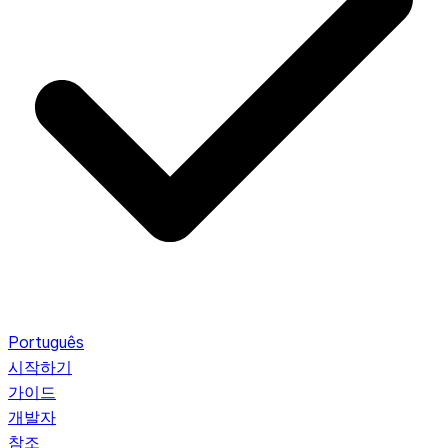
Português
시작하기
가이드
개발자
참조