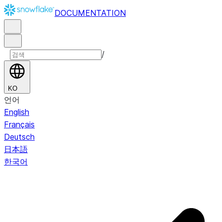
DOCUMENTATION
/
KO
언어
English
Français
Deutsch
日本語
한국어