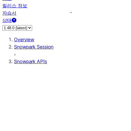
릴리스 정보
자습서
상태
Overview
Snowpark Session
Snowpark APIs
Input/Output
DataFrame
Column
Data Types