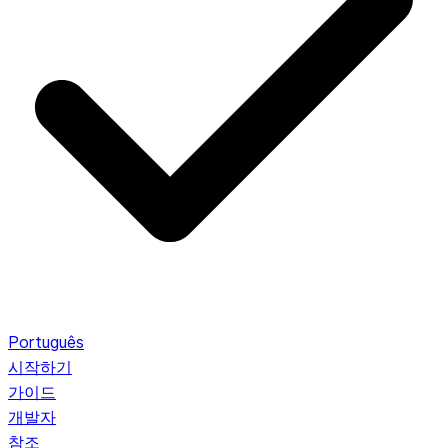
Português
시작하기
가이드
개발자
참조