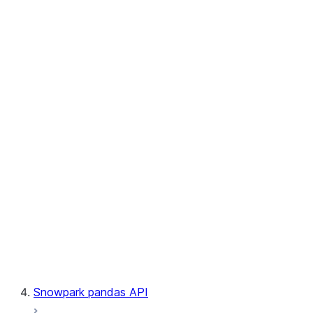
User-Defined Aggregate Functions
User-Defined Table Functions
Observability
Files
LINEAGE
Context
Exceptions
Testing
Snowpark pandas API