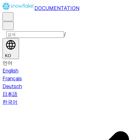
DOCUMENTATION
/
KO
언어
English
Français
Deutsch
日本語
한국어