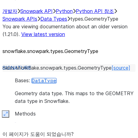
개발자
Snowpark API
Python
Python API 참조
Snowpark APIs
Data Types
types.GeometryType
You are viewing documentation about an older version
(1.21.0).
View latest version
snowflake.snowpark.types.GeometryType
class
snowflake.snowpark.types.
GeometryType
[source]
Bases:
DataType
Geometry data type. This maps to the GEOMETRY
data type in Snowflake.
Methods
Expand
이 페이지가 도움이 되었습니까?