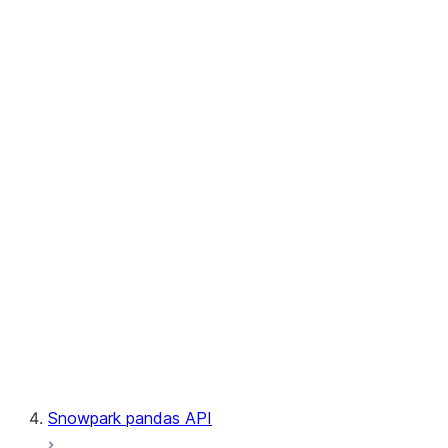
User-Defined Aggregate Functions
User-Defined Table Functions
Observability
Files
LINEAGE
Context
Exceptions
Testing
Snowpark pandas API