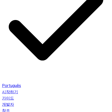
Português
시작하기
가이드
개발자
참조