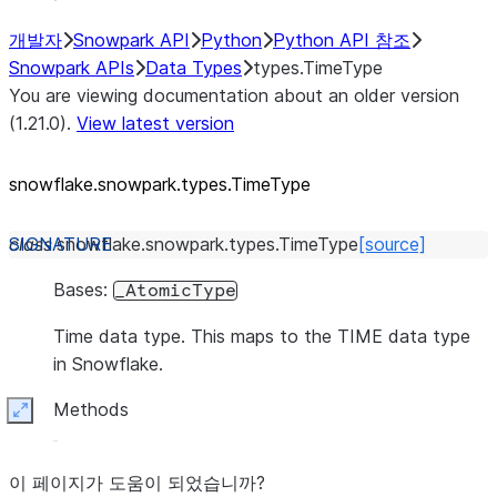
개발자
Snowpark API
Python
Python API 참조
Snowpark APIs
Data Types
types.TimeType
You are viewing documentation about an older version
(1.21.0).
View latest version
snowflake.snowpark.types.TimeType
class
snowflake.snowpark.types.
TimeType
[source]
Bases:
_AtomicType
Time data type. This maps to the TIME data type
in Snowflake.
Methods
Expand
이 페이지가 도움이 되었습니까?