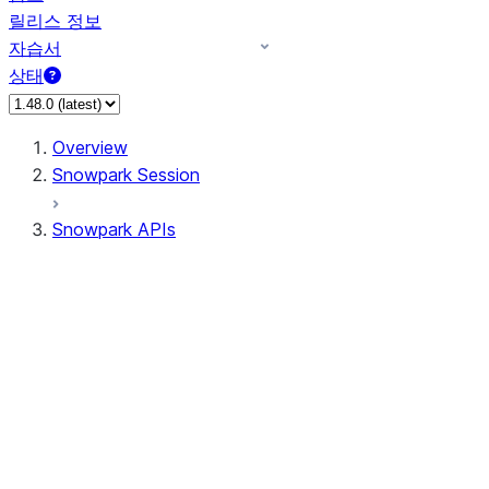
릴리스 정보
자습서
상태
Overview
Snowpark Session
Snowpark APIs
Input/Output
DataFrame
Column
Data Types