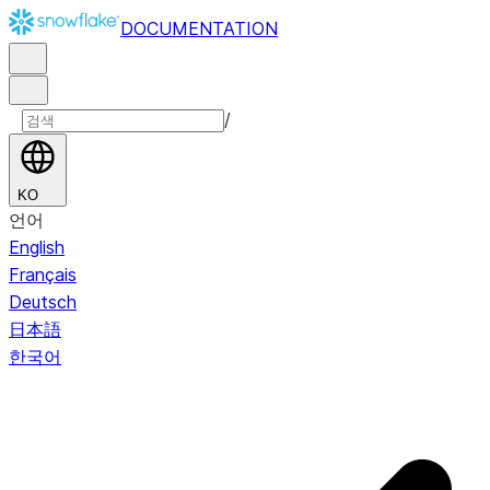
DOCUMENTATION
/
KO
언어
English
Français
Deutsch
日本語
한국어