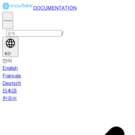
DOCUMENTATION
/
KO
언어
English
Français
Deutsch
日本語
한국어