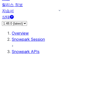
릴리스 정보
자습서
상태
Overview
Snowpark Session
Snowpark APIs
Input/Output
DataFrame
Column
Data Types