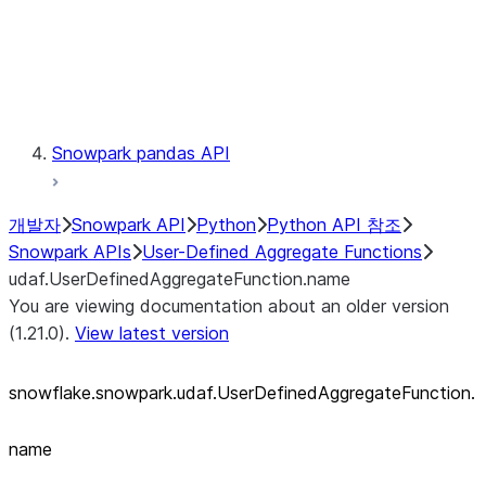
Exceptions
Testing
Snowpark pandas API
개발자
Snowpark API
Python
Python API 참조
Snowpark APIs
User-Defined Aggregate Functions
udaf.UserDefinedAggregateFunction.name
You are viewing documentation about an older version
(1.21.0).
View latest version
snowflake.snowpark.udaf.UserDefinedAggregateFunction.
name