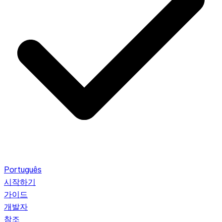
Português
시작하기
가이드
개발자
참조