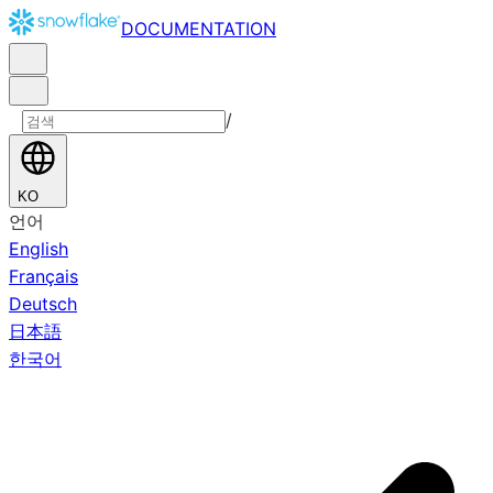
DOCUMENTATION
/
KO
언어
English
Français
Deutsch
日本語
한국어