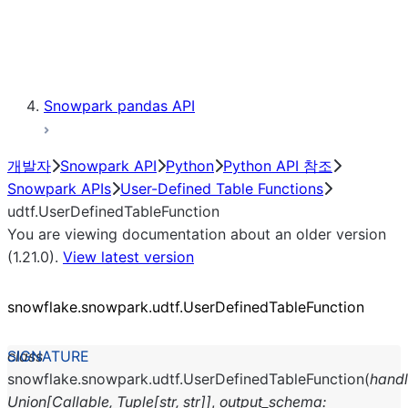
Exceptions
Testing
Snowpark pandas API
개발자
Snowpark API
Python
Python API 참조
Snowpark APIs
User-Defined Table Functions
udtf.UserDefinedTableFunction
You are viewing documentation about an older version
(1.21.0).
View latest version
snowflake.snowpark.udtf.UserDefinedTableFunction
class
snowflake.snowpark.udtf.
UserDefinedTableFunction
(
handl
Union
[
Callable
,
Tuple
[
str
,
str
]
]
,
output_schema
: