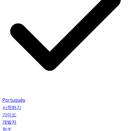
Português
시작하기
가이드
개발자
참조