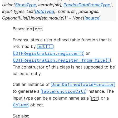
Union
[
StructType
,
Iterable
[
str
]
,
PandasDataFrameType
]
,
input_types
:
List
[
DataType
]
,
name
:
str
,
packages
:
Optional
[
List
[
Union
[
str
,
module
]
]
]
=
None
)
[source]
Bases:
object
Encapsulates a user defined table function that is
returned by
,
udtf()
or
UDTFRegistration.register()
.
UDTFRegistration.register_from_file()
The constructor of this class is not supposed to be
called directly.
Call an instance of
UserDefinedTableFunction
to generate a
instance. The
TableFunctionCall
input type can be a column name as a
, or a
str
object.
Column
See also