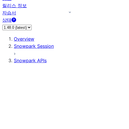
릴리스 정보
자습서
상태
Overview
Snowpark Session
Snowpark APIs
Input/Output
DataFrame
Column
Data Types