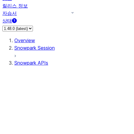
릴리스 정보
자습서
상태
Overview
Snowpark Session
Snowpark APIs
Input/Output
DataFrame
Column
Data Types