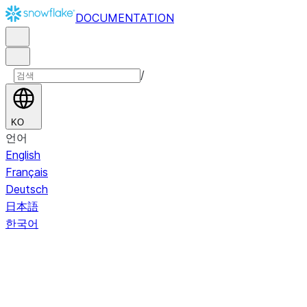
DOCUMENTATION
/
KO
언어
English
Français
Deutsch
日本語
한국어