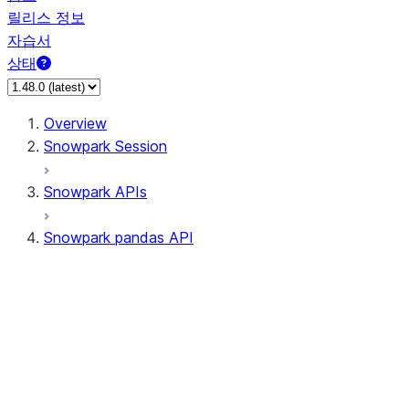
릴리스 정보
자습서
상태
Overview
Snowpark Session
Snowpark APIs
Snowpark pandas API
All supported APIs
Session
Input/Output