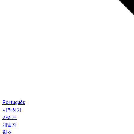
Português
시작하기
가이드
개발자
참조