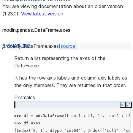
You are viewing documentation about an older version
(1.23.0).
View latest version
modin.pandas.DataFrame.axes
property
DataFrame.
axes
[source]
Return a list representing the axes of the
DataFrame.
It has the row axis labels and column axis labels as
the only members. They are returned in that order.
Examples
Copy
E
>>> 
df
=
pd
.
DataFrame
({
'col1'
:
[
1
,
2
],
'col2'
:
[
3
,
>>> 
df
.
axes
[Index([0, 1], dtype='int64'), Index(['col1', 'col