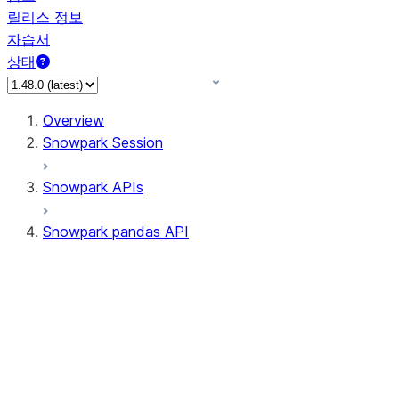
릴리스 정보
자습서
상태
Overview
Snowpark Session
Snowpark APIs
Snowpark pandas API
All supported APIs
Session
Input/Output