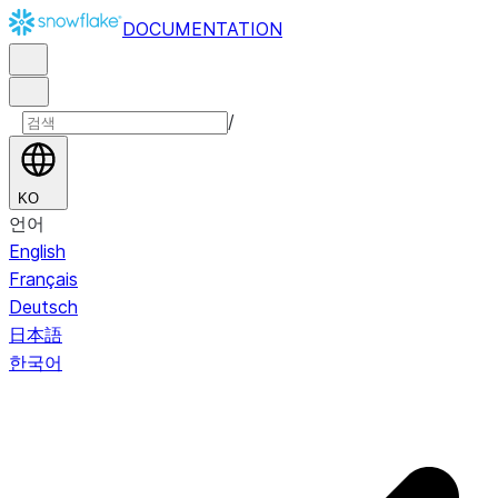
DOCUMENTATION
/
KO
언어
English
Français
Deutsch
日本語
한국어