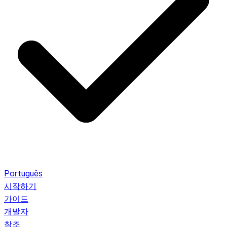
Português
시작하기
가이드
개발자
참조