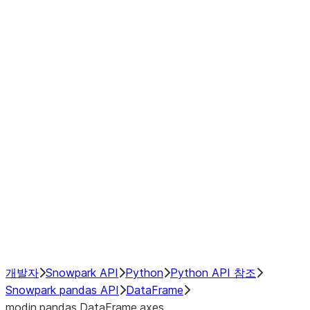
modin.pandas.DataFrame.last_va
modin.pandas.DataFrame.resam
modin.pandas.DataFrame.to_cs
Index objects
Window
GroupBy
Resampling
NumPy Interoperability
Performance Recommendations
개발자
Snowpark API
Python
Python API 참조
Snowpark pandas API
DataFrame
modin.pandas.DataFrame.axes