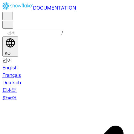
DOCUMENTATION
/
KO
언어
English
Français
Deutsch
日本語
한국어