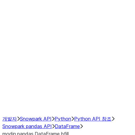
modin.pandas.DataFrame.last_va
modin.pandas.DataFrame.resam
modin.pandas.DataFrame.to_cs
Index objects
Window
GroupBy
Resampling
NumPy Interoperability
Performance Recommendations
개발자
Snowpark API
Python
Python API 참조
Snowpark pandas API
DataFrame
modin.pandas.DataFrame.bfill