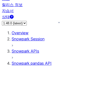
릴리스 정보
자습서
상태
Overview
Snowpark Session
Snowpark APIs
Snowpark pandas API
All supported APIs
Session
Input/Output