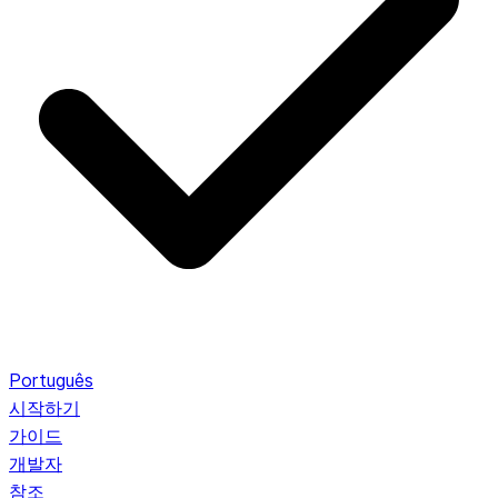
Português
시작하기
가이드
개발자
참조