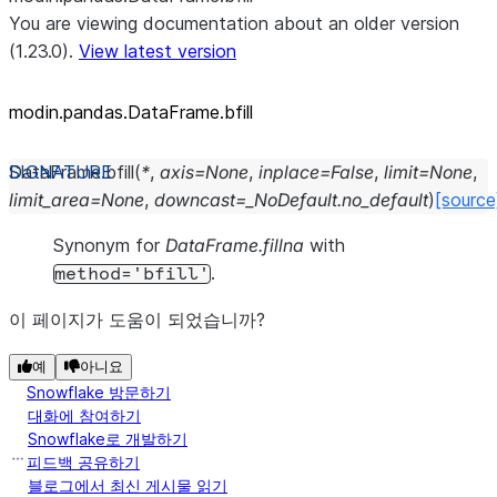
You are viewing documentation about an older version
(1.23.0).
View latest version
modin.pandas.DataFrame.bfill
DataFrame.
bfill
(
*
,
axis
=
None
,
inplace
=
False
,
limit
=
None
,
limit_area
=
None
,
downcast
=
_NoDefault.no_default
)
[source
Synonym for
DataFrame.fillna
with
.
method='bfill'
이 페이지가 도움이 되었습니까?
예
아니요
Snowflake 방문하기
대화에 참여하기
Snowflake로 개발하기
피드백 공유하기
블로그에서 최신 게시물 읽기