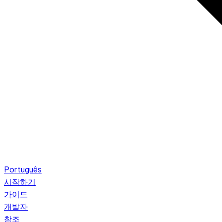
Português
시작하기
가이드
개발자
참조