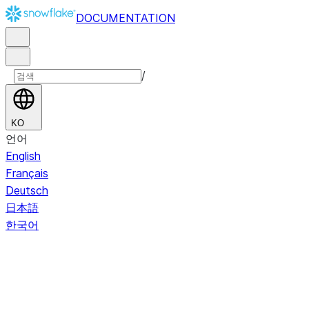
DOCUMENTATION
/
KO
언어
English
Français
Deutsch
日本語
한국어