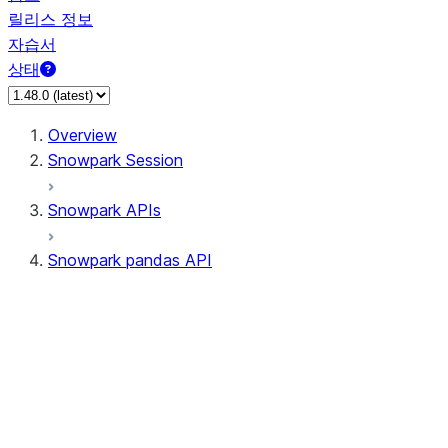
릴리스 정보
자습서
상태
Overview
Snowpark Session
Snowpark APIs
Snowpark pandas API
All supported APIs
Session
Input/Output