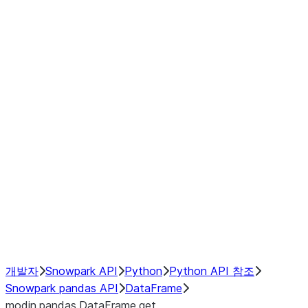
modin.pandas.DataFrame.last_va
modin.pandas.DataFrame.resam
modin.pandas.DataFrame.to_cs
Index objects
Window
GroupBy
Resampling
NumPy Interoperability
Performance Recommendations
개발자
Snowpark API
Python
Python API 참조
Snowpark pandas API
DataFrame
modin.pandas.DataFrame.get