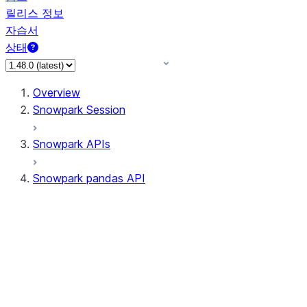
릴리스 정보
자습서
상태
Overview
Snowpark Session
Snowpark APIs
Snowpark pandas API
All supported APIs
Session
Input/Output