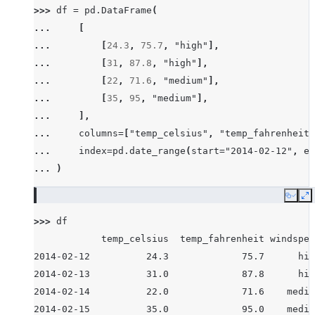
>>> 
df
=
pd
.
DataFrame
(
... 
[
... 
[
24.3
,
75.7
,
"high"
],
... 
[
31
,
87.8
,
"high"
],
... 
[
22
,
71.6
,
"medium"
],
... 
[
35
,
95
,
"medium"
],
... 
],
... 
columns
=
[
"temp_celsius"
,
"temp_fahrenheit"
... 
index
=
pd
.
date_range
(
start
=
"2014-02-12"
,
en
... 
)
Copy
E
>>> 
df
            temp_celsius  temp_fahrenheit windspee
2014-02-12          24.3             75.7      hig
2014-02-13          31.0             87.8      hig
2014-02-14          22.0             71.6    mediu
2014-02-15          35.0             95.0    mediu