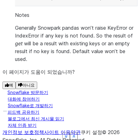
Notes
Generally Snowpark pandas won’t raise KeyError or
IndexError if any key is not found. So the result of
get
will be a result with existing keys or an empty
result if no key is found. Default value won’t be
used.
이 페이지가 도움이 되었습니까?
예
아니요
Snowflake 방문하기
대화에 참여하기
Snowflake로 개발하기
피드백 공유하기
블로그에서 최신 게시물 읽기
자체 인증 받기
개인정보 보호정책
사이트 이용약관
쿠키 설정
©
2026
See more
See more
See more
See more
See more
Show less
Show less
Show less
Show less
Show less