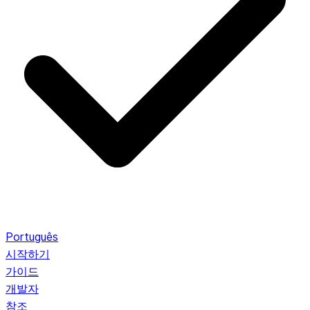
Português
시작하기
가이드
개발자
참조