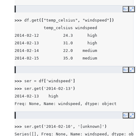
Copy
E
>>> 
df
.
get
([
"temp_celsius"
,
"windspeed"
])
            temp_celsius windspeed
2014-02-12          24.3      high
2014-02-13          31.0      high
2014-02-14          22.0    medium
2014-02-15          35.0    medium
Copy
E
>>> 
ser
=
df
[
'windspeed'
]
>>> 
ser
.
get
(
'2014-02-13'
)
2014-02-13    high
Freq: None, Name: windspeed, dtype: object
Copy
E
>>> 
ser
.
get
(
'2014-02-10'
,
'[unknown]'
)
Series([], Freq: None, Name: windspeed, dtype: obj