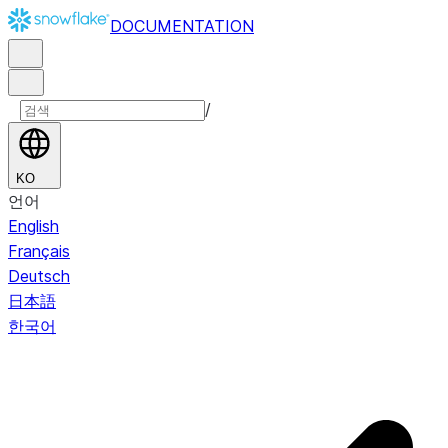
DOCUMENTATION
/
KO
언어
English
Français
Deutsch
日本語
한국어