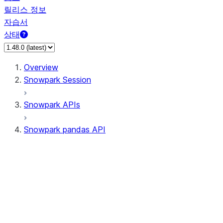
릴리스 정보
자습서
상태
Overview
Snowpark Session
Snowpark APIs
Snowpark pandas API
All supported APIs
Session
Input/Output