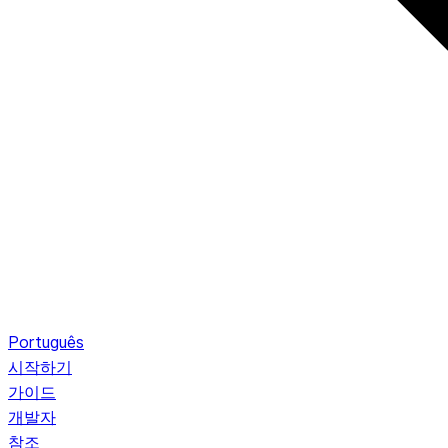
Português
시작하기
가이드
개발자
참조