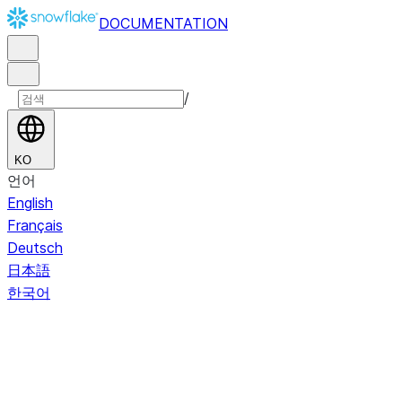
DOCUMENTATION
/
KO
언어
English
Français
Deutsch
日本語
한국어