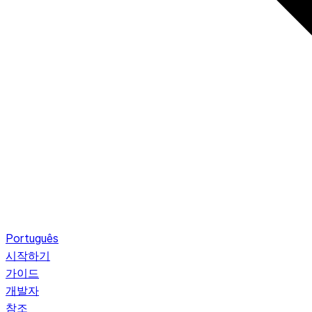
Português
시작하기
가이드
개발자
참조