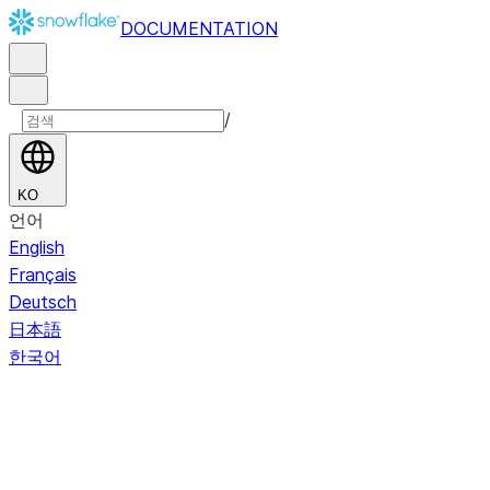
DOCUMENTATION
/
KO
언어
English
Français
Deutsch
日本語
한국어