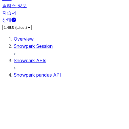
릴리스 정보
자습서
상태
Overview
Snowpark Session
Snowpark APIs
Snowpark pandas API
All supported APIs
Session
Input/Output