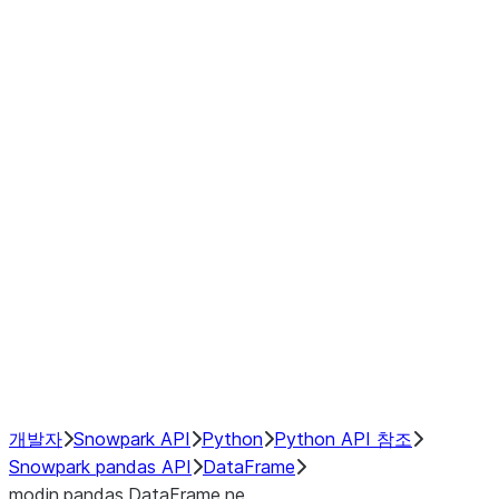
modin.pandas.DataFrame.last_va
modin.pandas.DataFrame.resam
modin.pandas.DataFrame.to_cs
Index objects
Window
GroupBy
Resampling
NumPy Interoperability
Performance Recommendations
개발자
Snowpark API
Python
Python API 참조
Snowpark pandas API
DataFrame
modin.pandas.DataFrame.ne