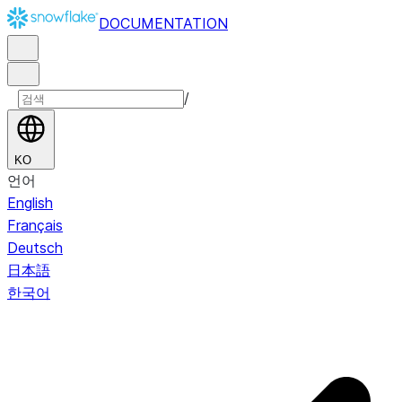
DOCUMENTATION
/
KO
언어
English
Français
Deutsch
日本語
한국어