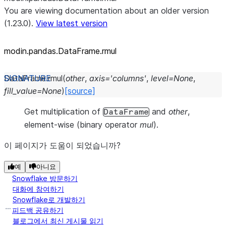
You are viewing documentation about an older version
(1.23.0).
View latest version
modin.pandas.DataFrame.rmul
DataFrame.
rmul
(
other
,
axis
=
'columns'
,
level
=
None
,
fill_value
=
None
)
[source]
Get multiplication of
and
other
,
DataFrame
element-wise (binary operator
mul
).
이 페이지가 도움이 되었습니까?
예
아니요
Snowflake 방문하기
대화에 참여하기
Snowflake로 개발하기
피드백 공유하기
블로그에서 최신 게시물 읽기