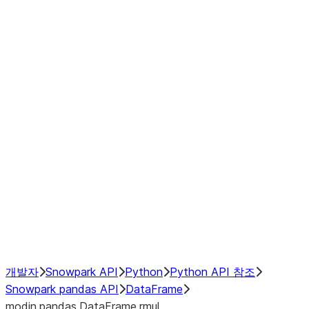
modin.pandas.DataFrame.last_va
modin.pandas.DataFrame.resam
modin.pandas.DataFrame.to_cs
Index objects
Window
GroupBy
Resampling
NumPy Interoperability
Performance Recommendations
개발자
Snowpark API
Python
Python API 참조
Snowpark pandas API
DataFrame
modin.pandas.DataFrame.rmul