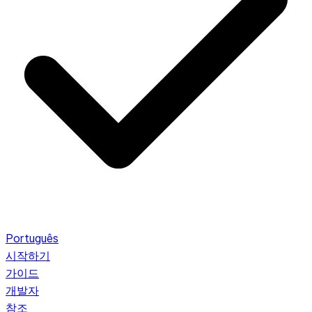
Português
시작하기
가이드
개발자
참조