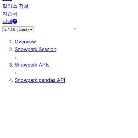
릴리스 정보
자습서
상태
Overview
Snowpark Session
Snowpark APIs
Snowpark pandas API
All supported APIs
Session
Input/Output