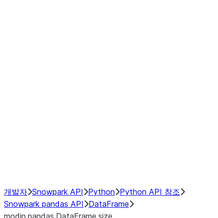
modin.pandas.DataFrame.last_va
modin.pandas.DataFrame.resam
modin.pandas.DataFrame.to_cs
Index objects
Window
GroupBy
Resampling
NumPy Interoperability
Performance Recommendations
개발자
Snowpark API
Python
Python API 참조
Snowpark pandas API
DataFrame
modin.pandas.DataFrame.size