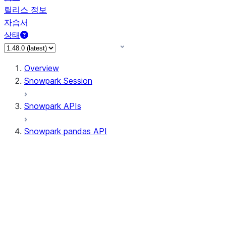
릴리스 정보
자습서
상태
Overview
Snowpark Session
Snowpark APIs
Snowpark pandas API
All supported APIs
Session
Input/Output