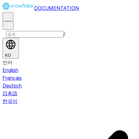
DOCUMENTATION
/
KO
언어
English
Français
Deutsch
日本語
한국어