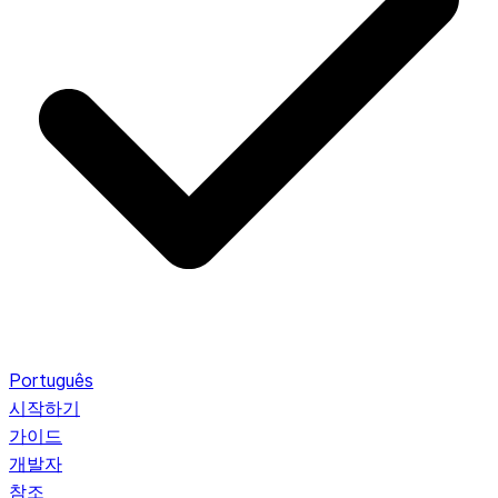
Português
시작하기
가이드
개발자
참조