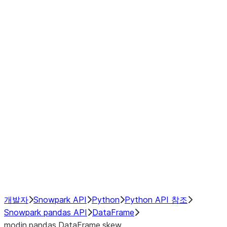
modin.pandas.DataFrame.last_va
modin.pandas.DataFrame.resam
modin.pandas.DataFrame.to_cs
Index objects
Window
GroupBy
Resampling
NumPy Interoperability
Performance Recommendations
개발자
Snowpark API
Python
Python API 참조
Snowpark pandas API
DataFrame
modin.pandas.DataFrame.skew