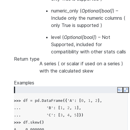
numeric_only
(
Optional
[
bool
]
) –
Include only the numeric columns (
only True is supported )
level
(
Optional
[
bool
]
) – Not
Supported, included for
compatibility with other stats calls
Return type
A series ( or scalar if used on a series )
with the calculated skew
Examples
Copy
E
>>> 
df
=
pd
.
DataFrame
({
'A'
:
[
0
,
1
,
2
],
... 
'B'
:
[
1
,
2
,
1
],
... 
'C'
:
[
3
,
4
,
5
]})
>>> 
df
.
skew
()
A    0.000000