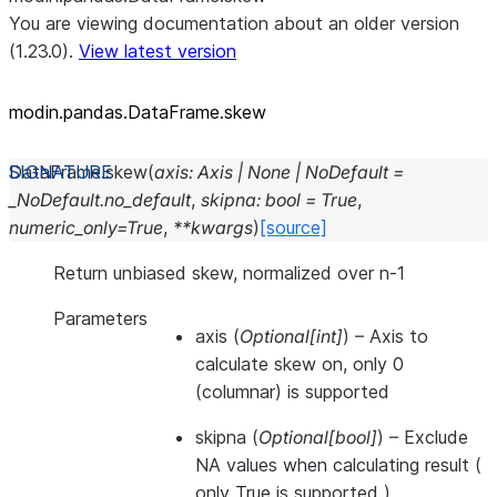
You are viewing documentation about an older version
(1.23.0).
View latest version
modin.pandas.DataFrame.skew
DataFrame.
skew
(
axis
:
Axis
|
None
|
NoDefault
=
_NoDefault.no_default
,
skipna
:
bool
=
True
,
numeric_only
=
True
,
**
kwargs
)
[source]
Return unbiased skew, normalized over n-1
Parameters
axis
(
Optional
[
int
]
) – Axis to
calculate skew on, only 0
(columnar) is supported
skipna
(
Optional
[
bool
]
) – Exclude
NA values when calculating result (
only True is supported )