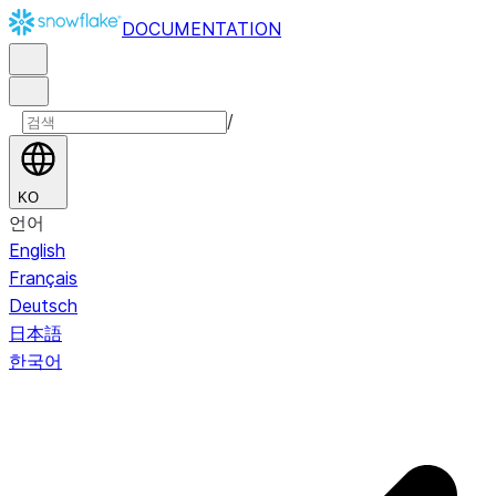
DOCUMENTATION
/
KO
언어
English
Français
Deutsch
日本語
한국어