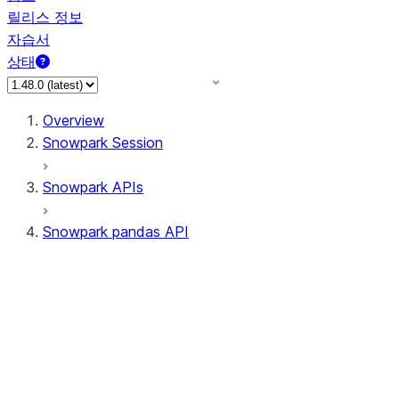
릴리스 정보
자습서
상태
Overview
Snowpark Session
Snowpark APIs
Snowpark pandas API
All supported APIs
Session
Input/Output