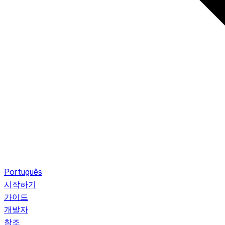
Português
시작하기
가이드
개발자
참조