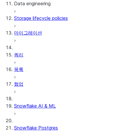
Data engineering
Snowflake Openflow
Storage lifecycle policies
Apache Iceberg™
데이터 로딩
마이그레이션
동적 테이블
Apache Iceberg™ 테이블
Streams and tasks
Snowflake Open Catalog
쿼리
Row timestamps
목록
DCM Projects
협업
Snowflake의 dbt 프로젝트
데이터 언로딩
Snowflake AI & ML
Snowflake Postgres