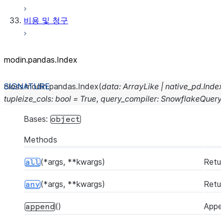
비용 및 청구
modin.pandas.Index
class
modin.pandas.
Index
(
data
:
ArrayLike
|
native_pd.Inde
tupleize_cols
:
bool
=
True
,
query_compiler
:
SnowflakeQuer
Bases:
object
Methods
(*args, **kwargs)
Retu
all
(*args, **kwargs)
Retu
any
()
Appe
append