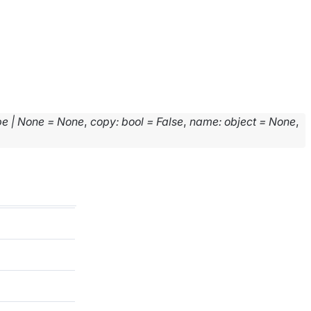
pe
|
None
=
None
,
copy
:
bool
=
False
,
name
:
object
=
None
,