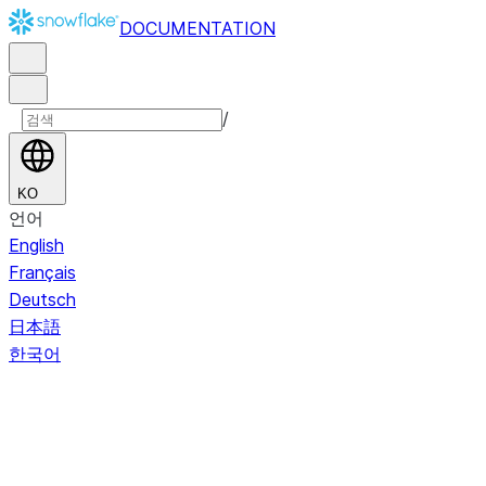
DOCUMENTATION
/
KO
언어
English
Français
Deutsch
日本語
한국어