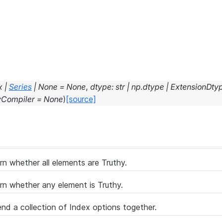
x
|
Series
|
None
=
None
,
dtype
:
str
|
np.dtype
|
ExtensionDty
yCompiler
=
None
)
[source]
rn whether all elements are Truthy.
rn whether any element is Truthy.
nd a collection of Index options together.