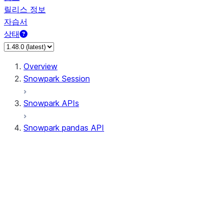
릴리스 정보
자습서
상태
Overview
Snowpark Session
Snowpark APIs
Snowpark pandas API
All supported APIs
Session
Input/Output