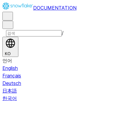
DOCUMENTATION
/
KO
언어
English
Français
Deutsch
日本語
한국어