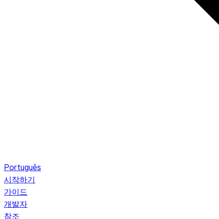
Português
시작하기
가이드
개발자
참조