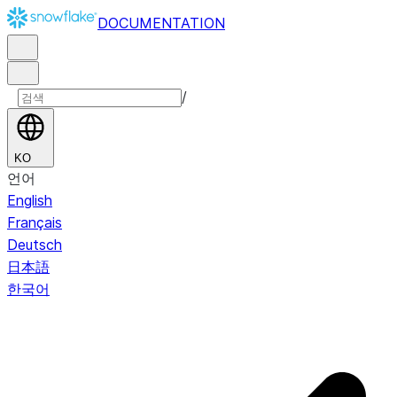
DOCUMENTATION
/
KO
언어
English
Français
Deutsch
日本語
한국어