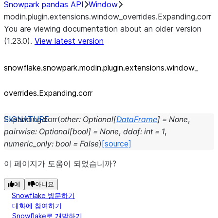
Snowpark pandas API
Window
modin.plugin.extensions.window_overrides.Expanding.corr
You are viewing documentation about an older version
(1.23.0).
View latest version
snowflake.snowpark.modin.plugin.extensions.window_
overrides.Expanding.corr
Expanding.
corr
(
other
:
Optional
[
DataFrame
]
=
None
,
pairwise
:
Optional
[
bool
]
=
None
,
ddof
:
int
=
1
,
numeric_only
:
bool
=
False
)
[source]
이 페이지가 도움이 되었습니까?
예
아니요
Snowflake 방문하기
대화에 참여하기
Snowflake로 개발하기