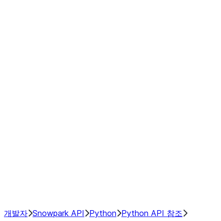
modin.plugin.extensions.window_
modin.plugin.extensions.window_o
modin.plugin.extensions.window_
modin.plugin.extensions.window_
modin.plugin.extensions.window_
modin.plugin.extensions.window_
modin.plugin.extensions.window_
modin.plugin.extensions.window_
GroupBy
Resampling
NumPy Interoperability
Performance Recommendations
개발자
Snowpark API
Python
Python API 참조