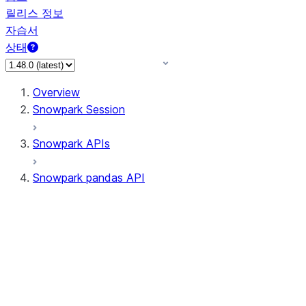
릴리스 정보
자습서
상태
Overview
Snowpark Session
Snowpark APIs
Snowpark pandas API
All supported APIs
Session
Input/Output