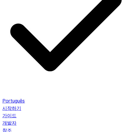
Português
시작하기
가이드
개발자
참조