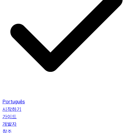
Português
시작하기
가이드
개발자
참조