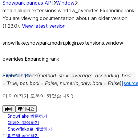
Snowpark pandas API
Window
modin.plugin.extensions.window_overrides.Expanding.rank
You are viewing documentation about an older version
(1.23.0).
View latest version
snowflake.snowpark.modin.plugin.extensions.window_
overrides.Expanding.rank
Expanding.
rank
(
method
:
str
=
'average'
,
ascending
:
bool
=
True
,
pct
:
bool
=
False
,
numeric_only
:
bool
=
False
)
[sourc
이 페이지가 도움이 되었습니까?
예
아니요
Snowflake 방문하기
대화에 참여하기
Snowflake로 개발하기
피드백 공유하기