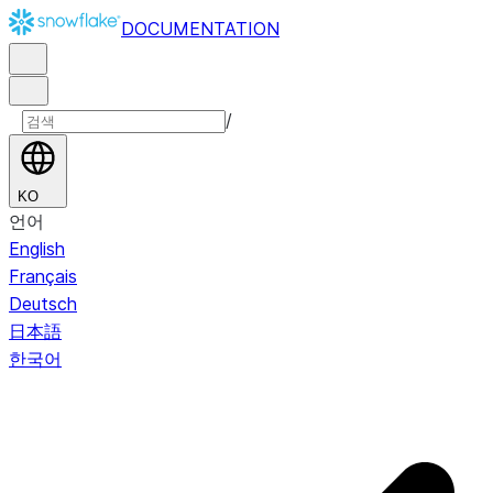
DOCUMENTATION
/
KO
언어
English
Français
Deutsch
日本語
한국어