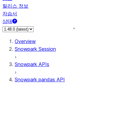
릴리스 정보
자습서
상태
Overview
Snowpark Session
Snowpark APIs
Snowpark pandas API
All supported APIs
Session
Input/Output