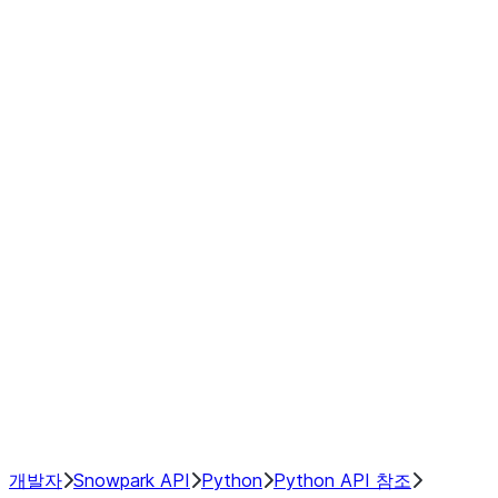
modin.plugin.extensions.window_
modin.plugin.extensions.window_o
modin.plugin.extensions.window_
modin.plugin.extensions.window_
modin.plugin.extensions.window_
modin.plugin.extensions.window_
modin.plugin.extensions.window_
modin.plugin.extensions.window_
GroupBy
Resampling
NumPy Interoperability
Performance Recommendations
개발자
Snowpark API
Python
Python API 참조