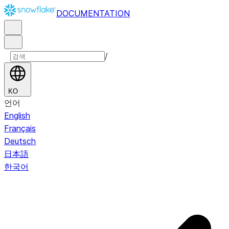
DOCUMENTATION
/
KO
언어
English
Français
Deutsch
日本語
한국어