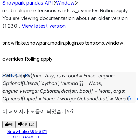
Snowpark pandas API
Window
modin.plugin.extensions.window_overrides.Rolling.apply
You are viewing documentation about an older version
(1.23.0).
View latest version
snowflake.snowpark.modin.plugin.extensions.window_
overrides.Rolling.apply
Rolling.
apply
(
func
:
Any
,
raw
:
bool
=
False
,
engine
:
Optional
[
Literal
[
'cython'
,
'numba'
]
]
=
None
,
engine_kwargs
:
Optional
[
dict
[
str
,
bool
]
]
=
None
,
args
:
Optional
[
tuple
]
=
None
,
kwargs
:
Optional
[
dict
]
=
None
)
[sou
이 페이지가 도움이 되었습니까?
예
아니요
Snowflake 방문하기
대화에 참여하기