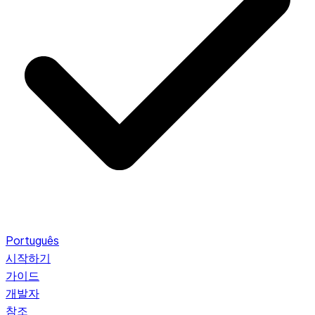
Português
시작하기
가이드
개발자
참조