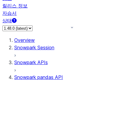
릴리스 정보
자습서
상태
Overview
Snowpark Session
Snowpark APIs
Snowpark pandas API
All supported APIs
Session
Input/Output