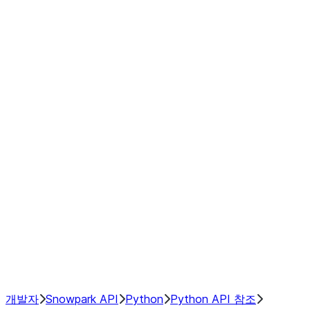
modin.plugin.extensions.window_
modin.plugin.extensions.window_o
modin.plugin.extensions.window_
modin.plugin.extensions.window_
modin.plugin.extensions.window_
modin.plugin.extensions.window_
modin.plugin.extensions.window_
modin.plugin.extensions.window_
GroupBy
Resampling
NumPy Interoperability
Performance Recommendations
개발자
Snowpark API
Python
Python API 참조