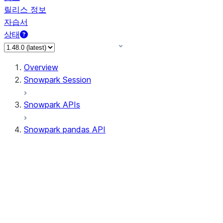
릴리스 정보
자습서
상태
Overview
Snowpark Session
Snowpark APIs
Snowpark pandas API
All supported APIs
Session
Input/Output