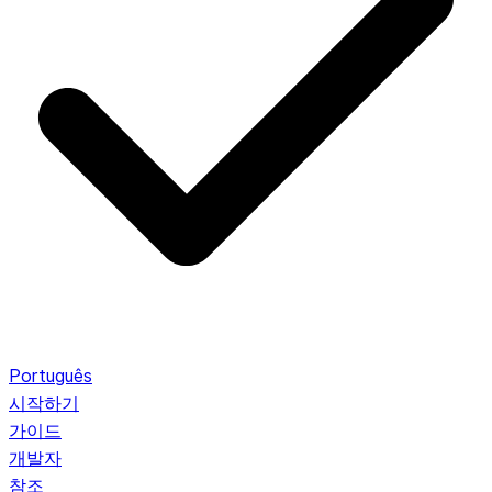
Português
시작하기
가이드
개발자
참조