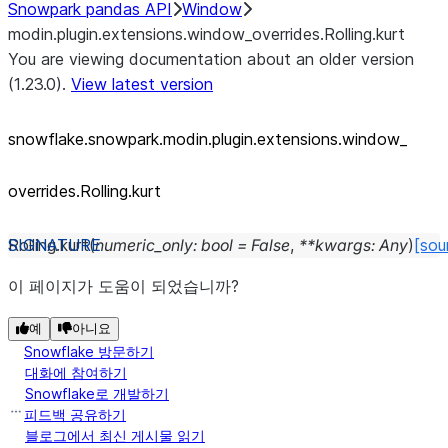
Snowpark pandas API
Window
modin.plugin.extensions.window_overrides.Rolling.kurt
You are viewing documentation about an older version
(1.23.0).
View latest version
snowflake.snowpark.modin.plugin.extensions.window_
overrides.Rolling.kurt
Rolling.
kurt
(
numeric_only
:
bool
=
False
,
**
kwargs
:
Any
)
[sou
이 페이지가 도움이 되었습니까?
예
아니요
Snowflake 방문하기
대화에 참여하기
Snowflake로 개발하기
피드백 공유하기
블로그에서 최신 게시물 읽기