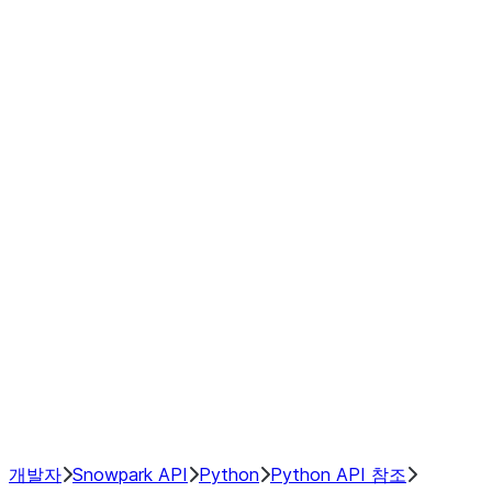
modin.plugin.extensions.window_
modin.plugin.extensions.window_o
modin.plugin.extensions.window_
modin.plugin.extensions.window_
modin.plugin.extensions.window_
modin.plugin.extensions.window_
modin.plugin.extensions.window_
modin.plugin.extensions.window_
GroupBy
Resampling
NumPy Interoperability
Performance Recommendations
개발자
Snowpark API
Python
Python API 참조