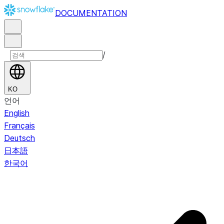
DOCUMENTATION
/
KO
언어
English
Français
Deutsch
日本語
한국어