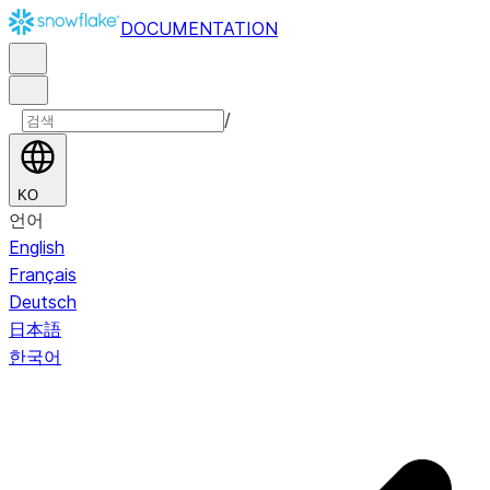
DOCUMENTATION
/
KO
언어
English
Français
Deutsch
日本語
한국어