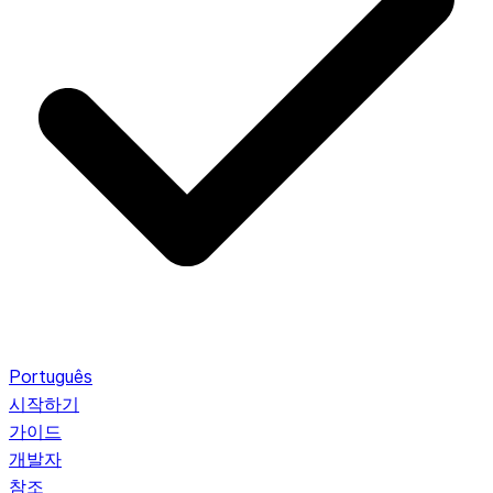
Português
시작하기
가이드
개발자
참조