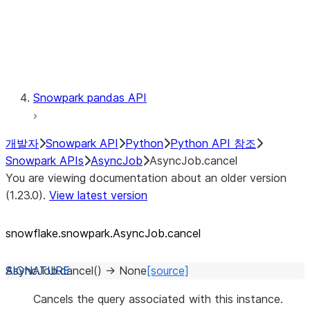
Exceptions
Testing
Snowpark pandas API
개발자
Snowpark API
Python
Python API 참조
Snowpark APIs
AsyncJob
AsyncJob.cancel
You are viewing documentation about an older version
(1.23.0).
View latest version
snowflake.snowpark.AsyncJob.cancel
AsyncJob.
cancel
(
)
→
None
[source]
Cancels the query associated with this instance.