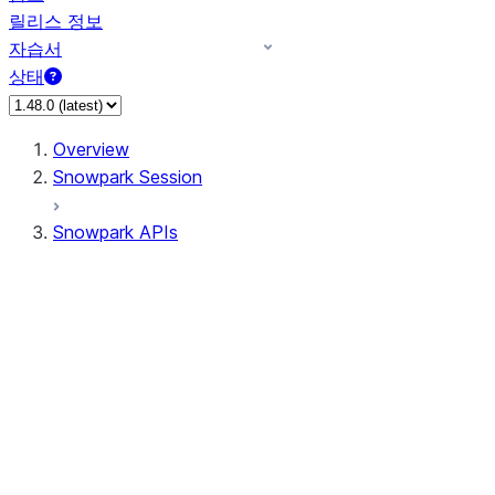
릴리스 정보
자습서
상태
Overview
Snowpark Session
Snowpark APIs
Input/Output
DataFrame
Column
Data Types