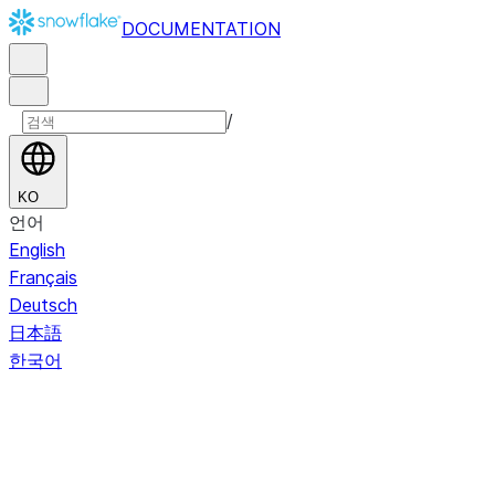
DOCUMENTATION
/
KO
언어
English
Français
Deutsch
日本語
한국어