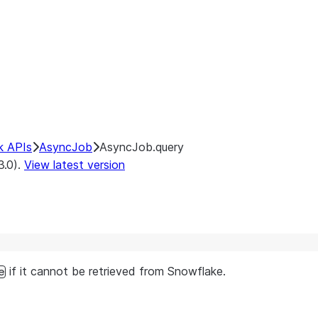
k APIs
AsyncJob
AsyncJob.query
3.0).
View latest version
if it cannot be retrieved from Snowflake.
e