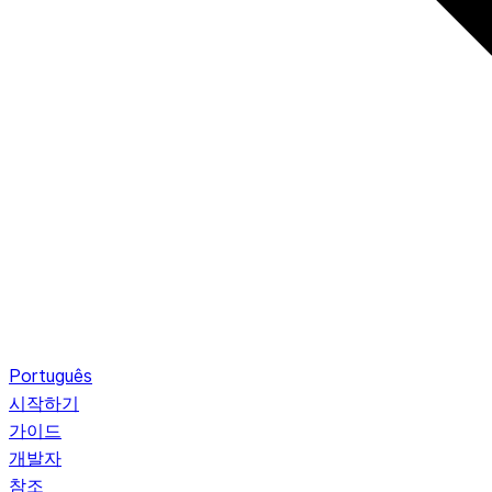
Português
시작하기
가이드
개발자
참조