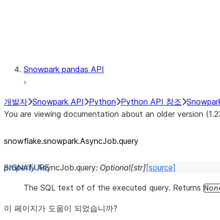
Exceptions
Testing
Snowpark pandas API
개발자
Snowpark API
Python
Python API 참조
Snowpar
You are viewing documentation about an older version (1.2
snowflake.snowpark.AsyncJob.query
property
AsyncJob.
query
:
Optional
[
str
]
[source]
The SQL text of of the executed query. Returns
Non
이 페이지가 도움이 되었습니까?