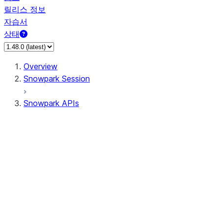
릴리스 정보
자습서
상태
Overview
Snowpark Session
Snowpark APIs
Input/Output
DataFrame
Column
Data Types