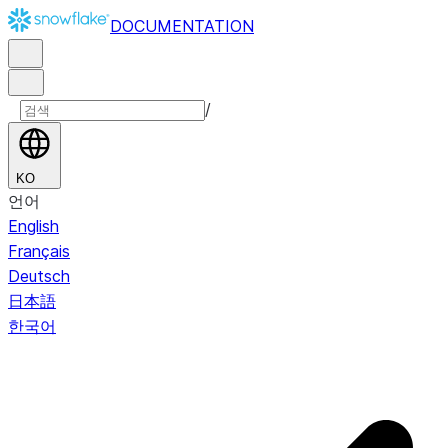
DOCUMENTATION
/
KO
언어
English
Français
Deutsch
日本語
한국어