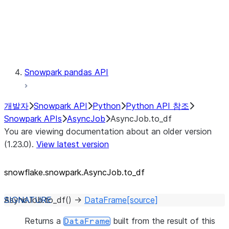
Exceptions
Testing
Snowpark pandas API
개발자
Snowpark API
Python
Python API 참조
Snowpark APIs
AsyncJob
AsyncJob.to_df
You are viewing documentation about an older version
(1.23.0).
View latest version
snowflake.snowpark.AsyncJob.to_
df
AsyncJob.
to_df
(
)
→
DataFrame
[source]
Returns a
built from the result of this
DataFrame