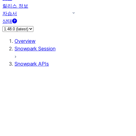
릴리스 정보
자습서
상태
Overview
Snowpark Session
Snowpark APIs
Input/Output
DataFrame
Column
Data Types