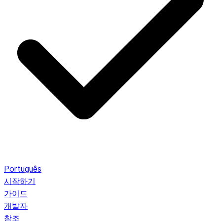
Português
시작하기
가이드
개발자
참조