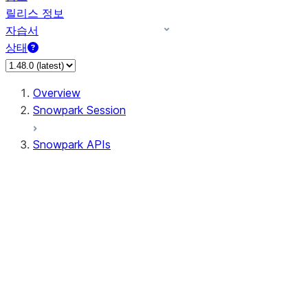
릴리스 정보
자습서
상태
Overview
Snowpark Session
Snowpark APIs
Input/Output
DataFrame
Column
Data Types