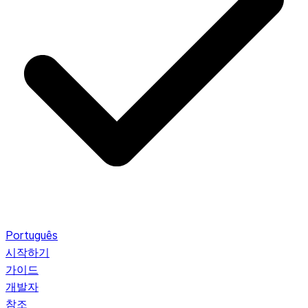
Português
시작하기
가이드
개발자
참조