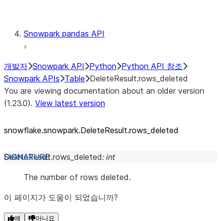
Testing
Snowpark pandas API
개발자
Snowpark API
Python
Python API 참조
Snowpark APIs
Table
DeleteResult.rows_deleted
You are viewing documentation about an older version
(1.23.0).
View latest version
snowflake.snowpark.DeleteResult.rows_
deleted
DeleteResult.
rows_deleted
:
int
The number of rows deleted.
이 페이지가 도움이 되었습니까?
예
아니요