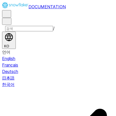
DOCUMENTATION
/
KO
언어
English
Français
Deutsch
日本語
한국어