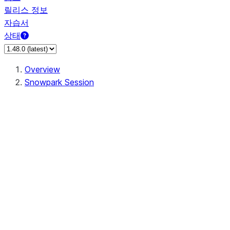
릴리스 정보
자습서
상태
Overview
Snowpark Session
Session
Session.SessionBuilder.app_name
Session.SessionBuilder.config
Session.SessionBuilder.configs
Session.SessionBuilder.create
Session.SessionBuilder.getOrCreate
Session.add_import
Session.add_packages
Session.add_requirements
Session.append_query_tag