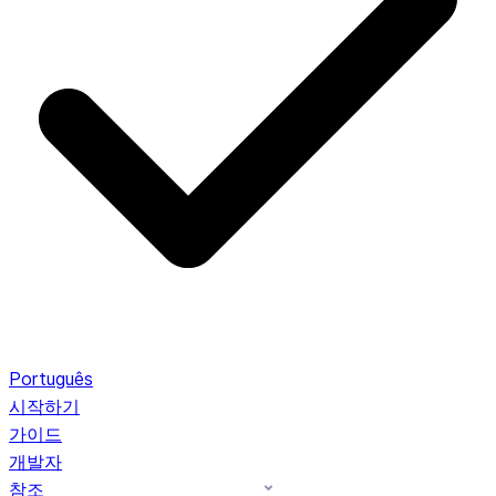
Português
시작하기
가이드
개발자
참조