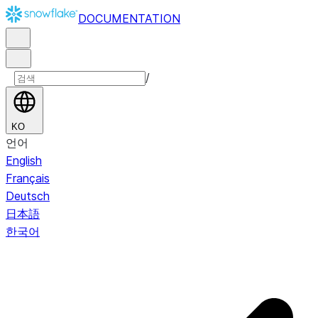
DOCUMENTATION
/
KO
언어
English
Français
Deutsch
日本語
한국어