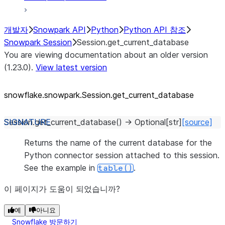
개발자
Snowpark API
Python
Python API 참조
Snowpark Session
Session.get_current_database
You are viewing documentation about an older version
(1.23.0).
View latest version
snowflake.snowpark.Session.get_
current_
database
Session.
get_current_database
(
)
→
Optional
[
str
]
[source]
Returns the name of the current database for the
Python connector session attached to this session.
See the example in
.
table()
이 페이지가 도움이 되었습니까?
예
아니요
Snowflake 방문하기