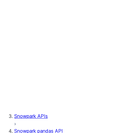
Session.write_pandas
Session.builder
Session.custom_package_usage_config
Session.file
Session.query_tag
Session.lineage
Session.read
Session.sproc
Session.sql_simplifier_enabled
Session.telemetry_enabled
Session.udaf
Session.udf
Session.udtf
Session.session_id
Session.connection
Snowpark APIs
Snowpark pandas API