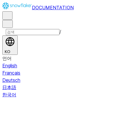
DOCUMENTATION
/
KO
언어
English
Français
Deutsch
日本語
한국어