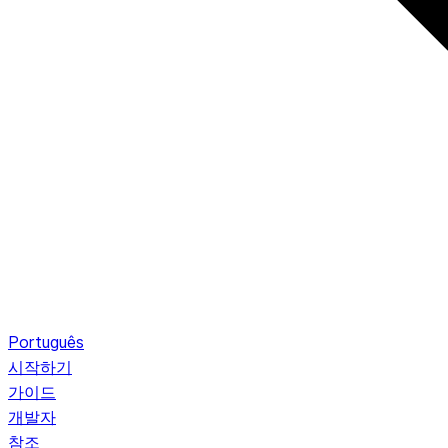
Português
시작하기
가이드
개발자
참조