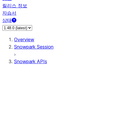
릴리스 정보
자습서
상태
Overview
Snowpark Session
Snowpark APIs
Input/Output
DataFrame
Column
Data Types