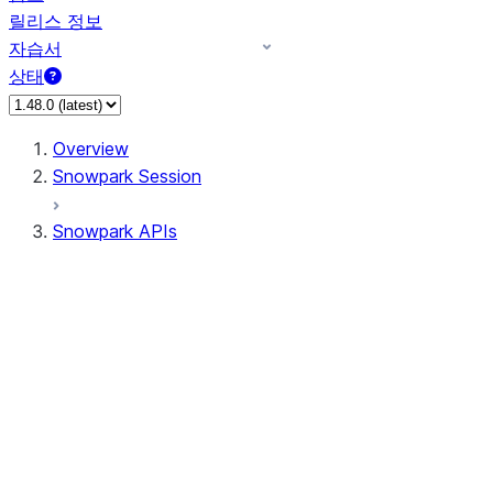
릴리스 정보
자습서
상태
Overview
Snowpark Session
Snowpark APIs
Input/Output
DataFrame
Column
Data Types