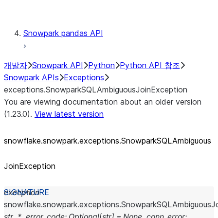
Testing
Snowpark pandas API
개발자
Snowpark API
Python
Python API 참조
Snowpark APIs
Exceptions
exceptions.SnowparkSQLAmbiguousJoinException
You are viewing documentation about an older version
(1.23.0).
View latest version
snowflake.snowpark.exceptions.SnowparkSQLAmbiguous
JoinException
exception
snowflake.snowpark.exceptions.
SnowparkSQLAmbiguousJo
str
,
*
,
error_code
:
Optional
[
str
]
=
None
,
conn_error
: