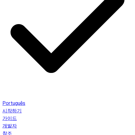
Português
시작하기
가이드
개발자
참조