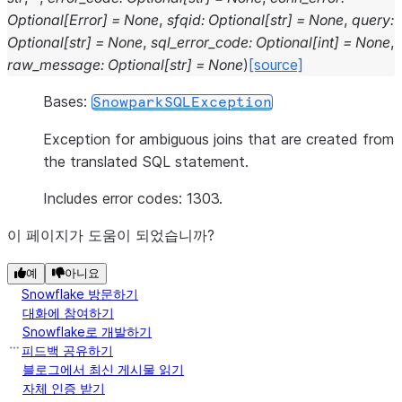
Optional
[
Error
]
=
None
,
sfqid
:
Optional
[
str
]
=
None
,
query
:
Optional
[
str
]
=
None
,
sql_error_code
:
Optional
[
int
]
=
None
,
raw_message
:
Optional
[
str
]
=
None
)
[source]
Bases:
SnowparkSQLException
Exception for ambiguous joins that are created from
the translated SQL statement.
Includes error codes: 1303.
이 페이지가 도움이 되었습니까?
예
아니요
Snowflake 방문하기
대화에 참여하기
Snowflake로 개발하기
피드백 공유하기
블로그에서 최신 게시물 읽기
자체 인증 받기