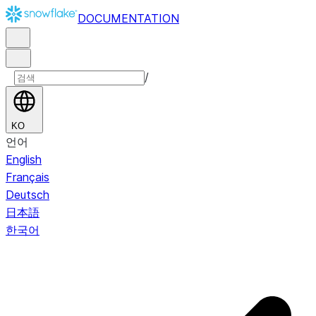
DOCUMENTATION
/
KO
언어
English
Français
Deutsch
日本語
한국어