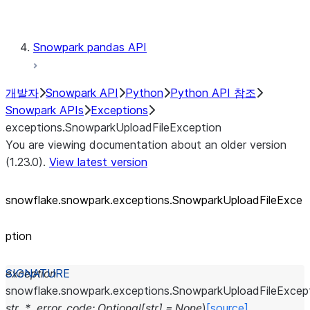
Testing
Snowpark pandas API
개발자
Snowpark API
Python
Python API 참조
Snowpark APIs
Exceptions
exceptions.SnowparkUploadFileException
You are viewing documentation about an older version
(1.23.0).
View latest version
snowflake.snowpark.exceptions.SnowparkUploadFileExce
ption
exception
snowflake.snowpark.exceptions.
SnowparkUploadFileExcep
str
,
*
,
error_code
:
Optional
[
str
]
=
None
)
[source]