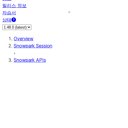
릴리스 정보
자습서
상태
Overview
Snowpark Session
Snowpark APIs
Input/Output
DataFrame
Column
Data Types