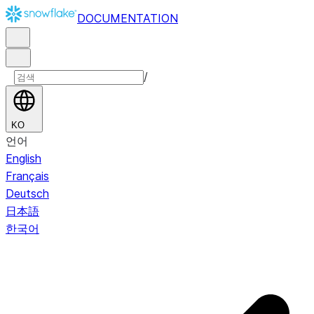
DOCUMENTATION
/
KO
언어
English
Français
Deutsch
日本語
한국어