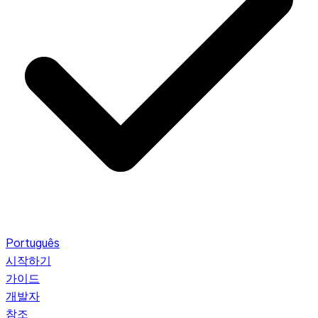
Português
시작하기
가이드
개발자
참조