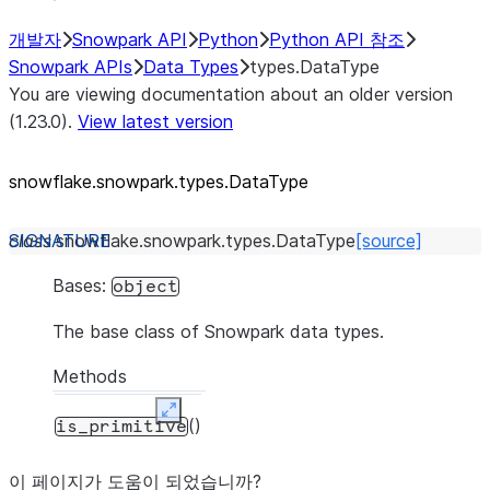
개발자
Snowpark API
Python
Python API 참조
Snowpark APIs
Data Types
types.DataType
You are viewing documentation about an older version
(1.23.0).
View latest version
snowflake.snowpark.types.DataType
class
snowflake.snowpark.types.
DataType
[source]
Bases:
object
The base class of Snowpark data types.
Methods
Expand
()
is_primitive
이 페이지가 도움이 되었습니까?