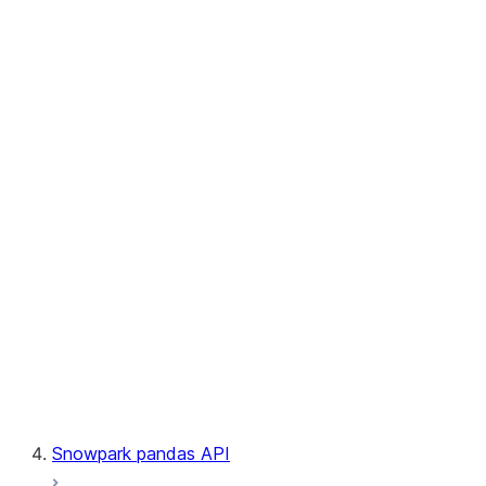
User-Defined Aggregate Functions
User-Defined Table Functions
Observability
Files
LINEAGE
Context
Exceptions
Testing
Snowpark pandas API