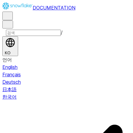
DOCUMENTATION
/
KO
언어
English
Français
Deutsch
日本語
한국어