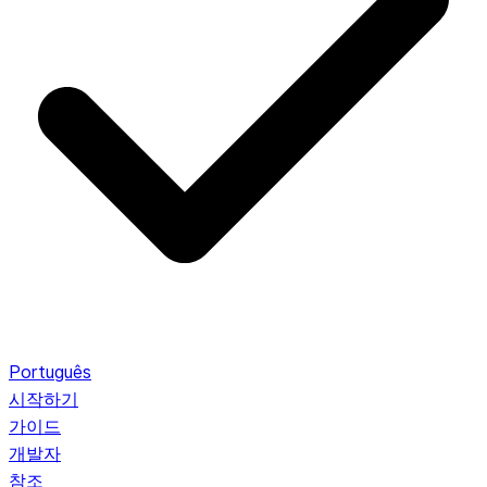
Português
시작하기
가이드
개발자
참조