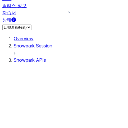
릴리스 정보
자습서
상태
Overview
Snowpark Session
Snowpark APIs
Input/Output
DataFrame
Column
Data Types