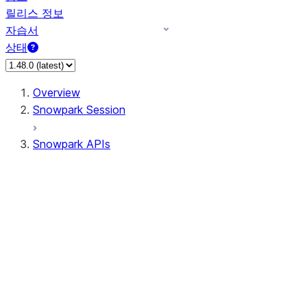
릴리스 정보
자습서
상태
Overview
Snowpark Session
Snowpark APIs
Input/Output
DataFrame
Column
Data Types