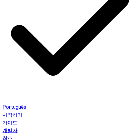
Português
시작하기
가이드
개발자
참조