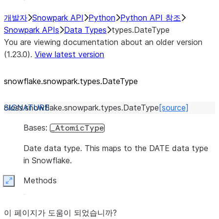
개발자
Snowpark API
Python
Python API 참조
Snowpark APIs
Data Types
types.DateType
You are viewing documentation about an older version
(1.23.0).
View latest version
snowflake.snowpark.types.DateType
class
snowflake.snowpark.types.
DateType
[source]
Bases:
_AtomicType
Date data type. This maps to the DATE data type
in Snowflake.
Methods
Expand
이 페이지가 도움이 되었습니까?