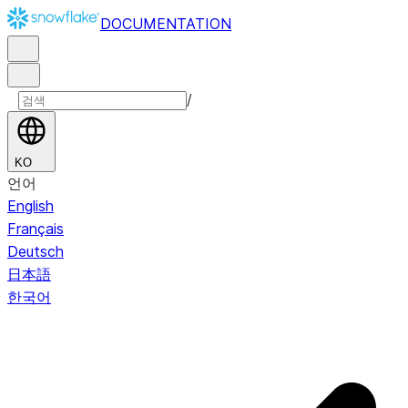
DOCUMENTATION
/
KO
언어
English
Français
Deutsch
日本語
한국어