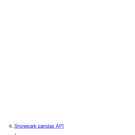
User-Defined Aggregate Functions
User-Defined Table Functions
Observability
Files
LINEAGE
Context
Exceptions
Testing
Snowpark pandas API