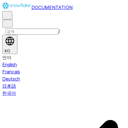
DOCUMENTATION
/
KO
언어
English
Français
Deutsch
日本語
한국어