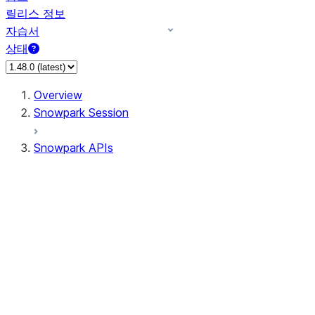
릴리스 정보
자습서
상태
Overview
Snowpark Session
Snowpark APIs
Input/Output
DataFrame
Column
Data Types