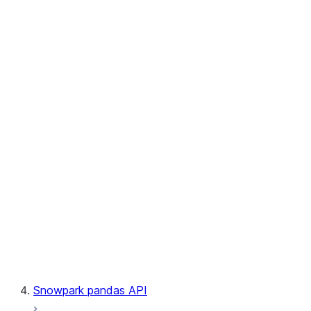
User-Defined Aggregate Functions
User-Defined Table Functions
Observability
Files
LINEAGE
Context
Exceptions
Testing
Snowpark pandas API