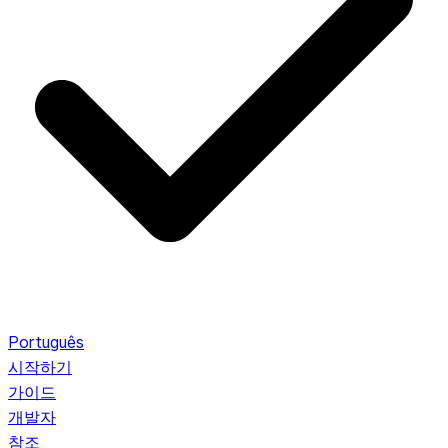
Português
시작하기
가이드
개발자
참조