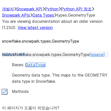
개발자
Snowpark API
Python
Python API 참조
Snowpark APIs
Data Types
types.GeometryType
You are viewing documentation about an older version
(1.23.0).
View latest version
snowflake.snowpark.types.GeometryType
class
snowflake.snowpark.types.
GeometryType
[source]
Bases:
DataType
Geometry data type. This maps to the GEOMETRY
data type in Snowflake.
Methods
Expand
이 페이지가 도움이 되었습니까?