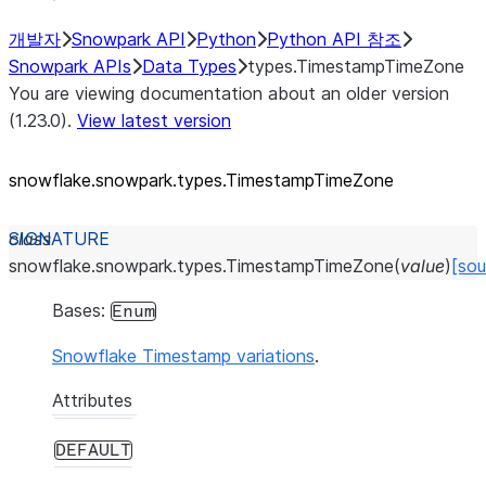
개발자
Snowpark API
Python
Python API 참조
Snowpark APIs
Data Types
types.TimestampTimeZone
You are viewing documentation about an older version
(1.23.0).
View latest version
snowflake.snowpark.types.TimestampTimeZone
class
snowflake.snowpark.types.
TimestampTimeZone
(
value
)
[sou
Bases:
Enum
Snowflake Timestamp variations
.
Attributes
DEFAULT