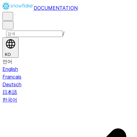
DOCUMENTATION
/
KO
언어
English
Français
Deutsch
日本語
한국어