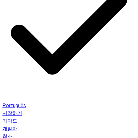
Português
시작하기
가이드
개발자
참조