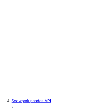
User-Defined Aggregate Functions
User-Defined Table Functions
Observability
Files
LINEAGE
Context
Exceptions
Testing
Snowpark pandas API