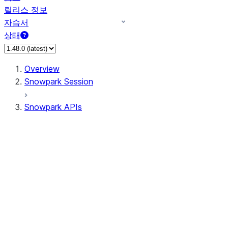
릴리스 정보
자습서
상태
Overview
Snowpark Session
Snowpark APIs
Input/Output
DataFrame
Column
Data Types