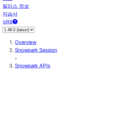
릴리스 정보
자습서
상태
Overview
Snowpark Session
Snowpark APIs
Input/Output
DataFrame
Column
Data Types