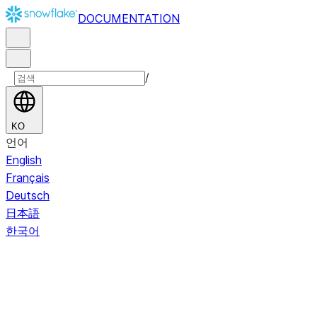
DOCUMENTATION
/
KO
언어
English
Français
Deutsch
日本語
한국어