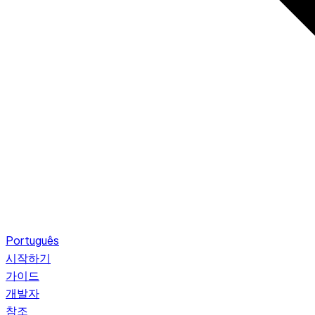
Português
시작하기
가이드
개발자
참조