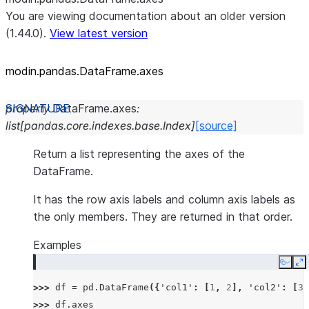
You are viewing documentation about an older version
(1.44.0).
View latest version
modin.pandas.DataFrame.axes
property
DataFrame.
axes
:
list
[
pandas.core.indexes.base.Index
]
[source]
Return a list representing the axes of the
DataFrame.
It has the row axis labels and column axis labels as
the only members. They are returned in that order.
Examples
Copy
E
>>> 
df
=
pd
.
DataFrame
({
'col1'
:
[
1
,
2
],
'col2'
:
[
3
,
>>> 
df
.
axes