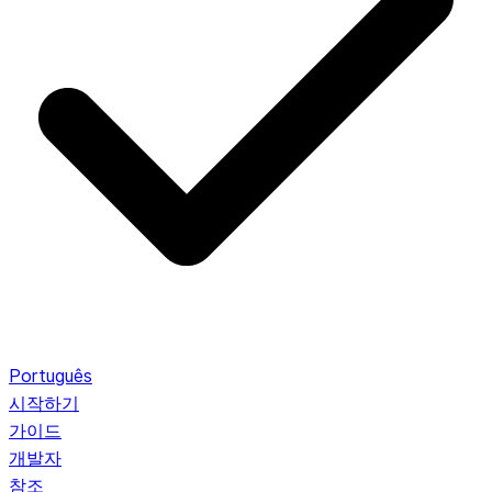
Português
시작하기
가이드
개발자
참조