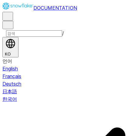
DOCUMENTATION
/
KO
언어
English
Français
Deutsch
日本語
한국어