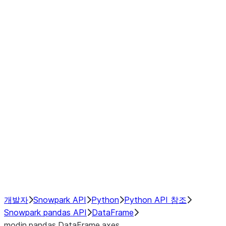
Window
GroupBy
Resampling
Interoperability with third party libraries
Hybrid Execution
NumPy Interoperability
Performance Recommendations
개발자
Snowpark API
Python
Python API 참조
Snowpark pandas API
DataFrame
modin.pandas.DataFrame.axes