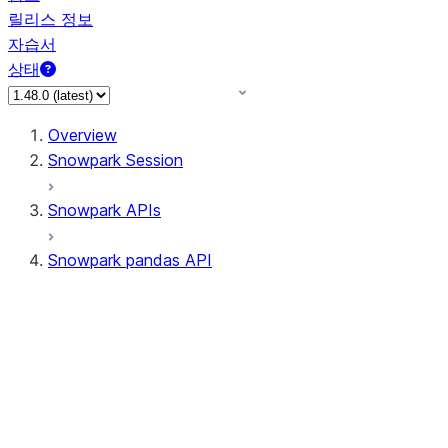
릴리스 정보
자습서
상태
Overview
Snowpark Session
Snowpark APIs
Snowpark pandas API
All supported APIs
Session
Input/Output