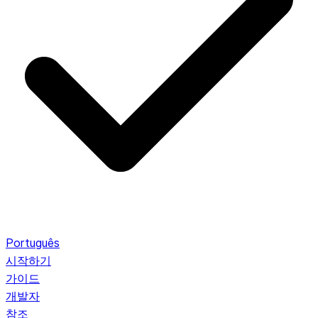
Português
시작하기
가이드
개발자
참조