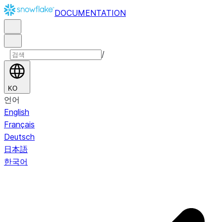
DOCUMENTATION
/
KO
언어
English
Français
Deutsch
日本語
한국어