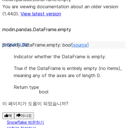
You are viewing documentation about an older version
(1.44.0).
View latest version
modin.pandas.DataFrame.empty
property
DataFrame.
empty
:
bool
[source]
Indicator whether the DataFrame is empty.
True if the DataFrame is entirely empty (no items),
meaning any of the axes are of length 0.
Return type
bool
이 페이지가 도움이 되었습니까?
예
아니요
Snowflake 방문하기