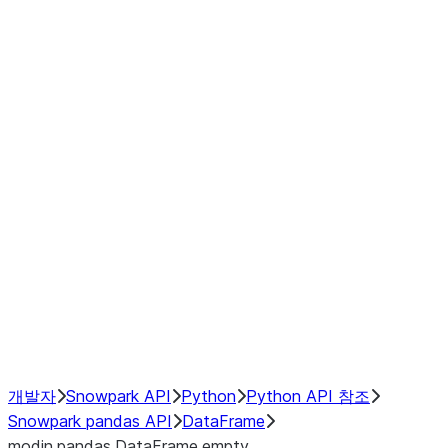
Window
GroupBy
Resampling
Interoperability with third party libraries
Hybrid Execution
NumPy Interoperability
Performance Recommendations
개발자
Snowpark API
Python
Python API 참조
Snowpark pandas API
DataFrame
modin.pandas.DataFrame.empty