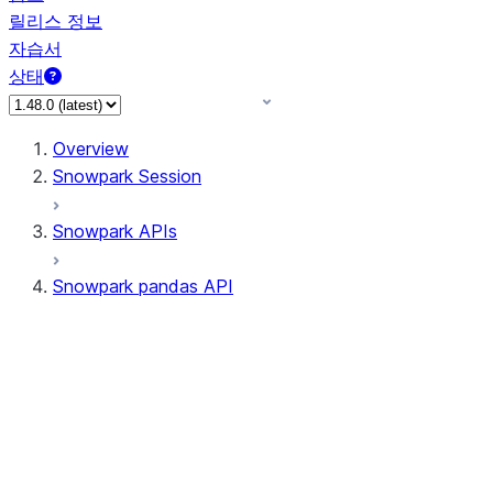
릴리스 정보
자습서
상태
Overview
Snowpark Session
Snowpark APIs
Snowpark pandas API
All supported APIs
Session
Input/Output