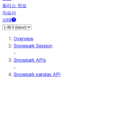
릴리스 정보
자습서
상태
Overview
Snowpark Session
Snowpark APIs
Snowpark pandas API
All supported APIs
Session
Input/Output