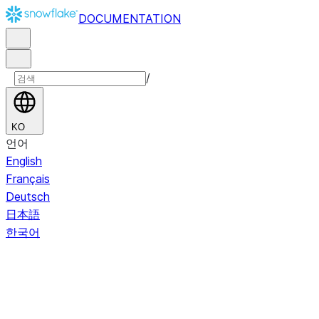
DOCUMENTATION
/
KO
언어
English
Français
Deutsch
日本語
한국어