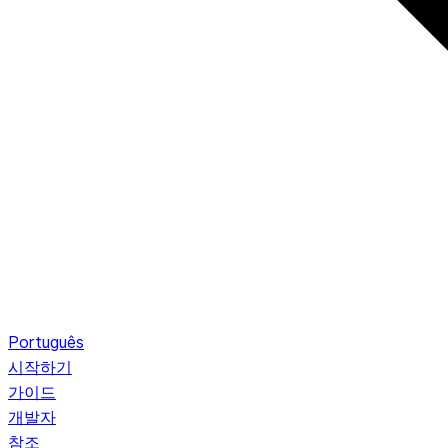
Português
시작하기
가이드
개발자
참조