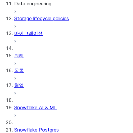
Data engineering
Snowflake Openflow
Storage lifecycle policies
Apache Iceberg™
데이터 로딩
마이그레이션
동적 테이블
Apache Iceberg™ 테이블
Streams and tasks
Snowflake Open Catalog
쿼리
Row timestamps
목록
DCM Projects
협업
Snowflake의 dbt 프로젝트
데이터 언로딩
Snowflake AI & ML
Snowflake Postgres