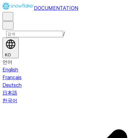
DOCUMENTATION
/
KO
언어
English
Français
Deutsch
日本語
한국어