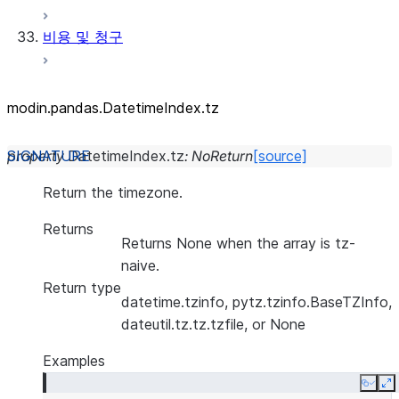
비용 및 청구
modin.pandas.DatetimeIndex.tz
property
DatetimeIndex.
tz
:
NoReturn
[source]
Return the timezone.
Returns
Returns None when the array is tz-
naive.
Return type
datetime.tzinfo, pytz.tzinfo.BaseTZInfo,
dateutil.tz.tz.tzfile, or None
Examples
Copy
E