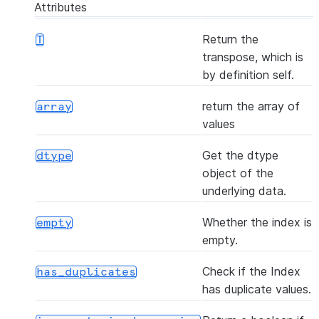
Attributes
([axis, skipna])
Retu
argmin
Return the
T
posi
transpose, which is
the 
by definition self.
valu
Serie
return the array of
array
values
(dtype[, copy])
Crea
astype
Inde
Get the dtype
dtype
valu
object of the
to d
underlying data.
([name, deep])
Mak
copy
Whether the index is
empty
copy
empty.
obje
Check if the Index
has_duplicates
()
Mak
delete
has duplicate values.
Inde
pas