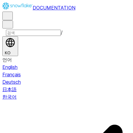
DOCUMENTATION
/
KO
언어
English
Français
Deutsch
日本語
한국어