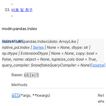
비용 및 청구
modin.pandas.Index
class
modin.pandas.
Index
(
data
:
ArrayLike
|
native_pd.Index
|
Series
|
None
=
None
,
dtype
:
str
|
np.dtype
|
ExtensionDtype
|
None
=
None
,
copy
:
bool
=
False
,
name
:
object
=
None
,
tupleize_cols
:
bool
=
True
,
query_compiler
:
SnowflakeQueryCompiler
=
None
)
[source]
Bases:
object
Methods
(*args, **kwargs)
Retu
all
whet