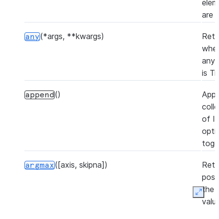
elem
are 
(*args, **kwargs)
Retu
any
whet
any 
is Tr
()
App
append
coll
of I
opti
toge
([axis, skipna])
Retu
argmax
posi
the 
Expan
valu
Serie