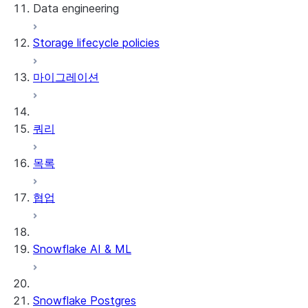
Data engineering
Snowflake Openflow
Storage lifecycle policies
Apache Iceberg™
데이터 로딩
마이그레이션
동적 테이블
Apache Iceberg™ 테이블
Streams and tasks
Snowflake Open Catalog
쿼리
Row timestamps
목록
DCM Projects
협업
Snowflake의 dbt 프로젝트
데이터 언로딩
Snowflake AI & ML
Snowflake Postgres