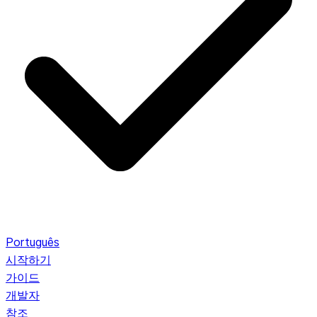
Português
시작하기
가이드
개발자
참조