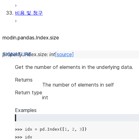
비용 및 청구
modin.pandas.Index.size
property
Index.
size
:
int
[source]
Get the number of elements in the underlying data.
Returns
The number of elements in self
Return type
int
Examples
>>> 
idx
=
pd
.
Index
([
1
,
2
,
3
])
>>> 
idx