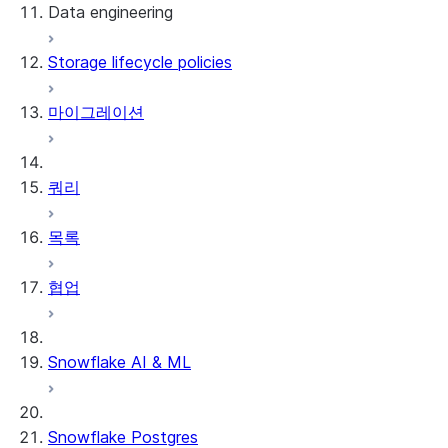
Data engineering
Snowflake Openflow
Storage lifecycle policies
Apache Iceberg™
데이터 로딩
마이그레이션
동적 테이블
Apache Iceberg™ 테이블
Streams and tasks
Snowflake Open Catalog
쿼리
Row timestamps
목록
DCM Projects
협업
Snowflake의 dbt 프로젝트
데이터 언로딩
Snowflake AI & ML
Snowflake Postgres