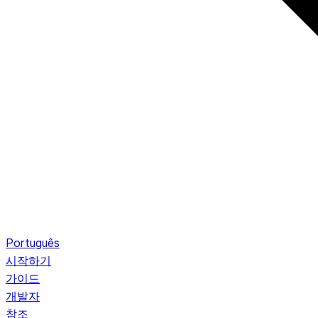
Português
시작하기
가이드
개발자
참조