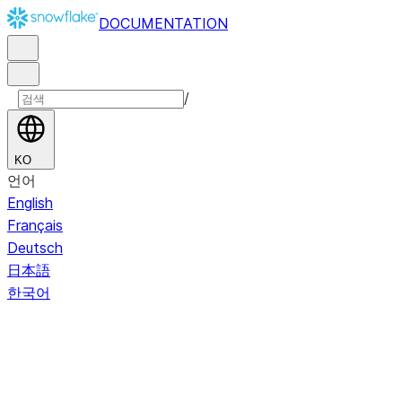
DOCUMENTATION
/
KO
언어
English
Français
Deutsch
日本語
한국어