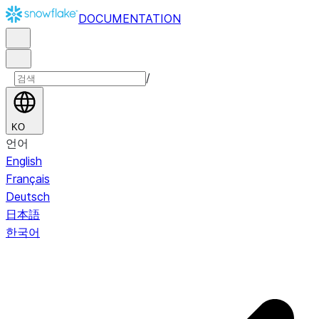
DOCUMENTATION
/
KO
언어
English
Français
Deutsch
日本語
한국어