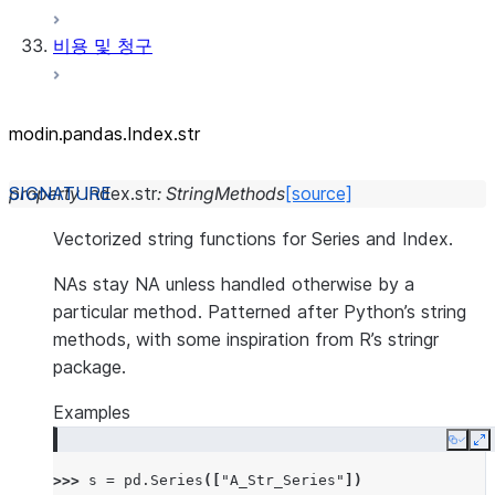
비용 및 청구
modin.pandas.Index.str
property
Index.
str
:
StringMethods
[source]
Vectorized string functions for Series and Index.
NAs stay NA unless handled otherwise by a
particular method. Patterned after Python’s string
methods, with some inspiration from R’s stringr
package.
Examples
Copy
E
>>> 
s
=
pd
.
Series
([
"A_Str_Series"
])