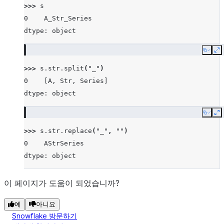
>>> 
s
0    A_Str_Series
dtype: object
Copy
E
>>> 
s
.
str
.
split
(
"_"
)
0    [A, Str, Series]
dtype: object
Copy
E
>>> 
s
.
str
.
replace
(
"_"
,
""
)
0    AStrSeries
dtype: object
이 페이지가 도움이 되었습니까?
예
아니요
Snowflake 방문하기