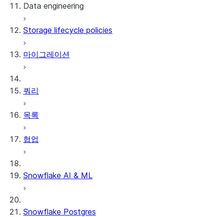
Data engineering
Snowflake Openflow
Storage lifecycle policies
Apache Iceberg™
데이터 로딩
마이그레이션
동적 테이블
Apache Iceberg™ 테이블
Streams and tasks
Snowflake Open Catalog
쿼리
Row timestamps
목록
DCM Projects
협업
Snowflake의 dbt 프로젝트
데이터 언로딩
Snowflake AI & ML
Snowflake Postgres