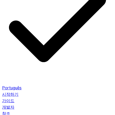
Português
시작하기
가이드
개발자
참조