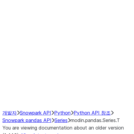
Window
GroupBy
Resampling
Interoperability with third party libraries
Hybrid Execution
NumPy Interoperability
Performance Recommendations
개발자
Snowpark API
Python
Python API 참조
Snowpark pandas API
Series
modin.pandas.Series.T
You are viewing documentation about an older version