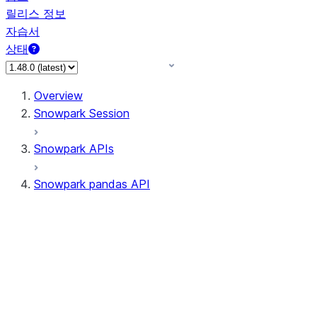
릴리스 정보
자습서
상태
Overview
Snowpark Session
Snowpark APIs
Snowpark pandas API
All supported APIs
Session
Input/Output