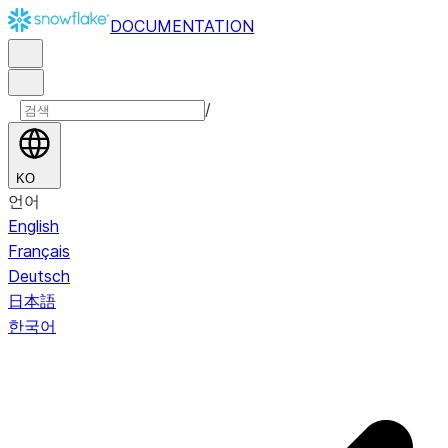
DOCUMENTATION
/
KO
언어
English
Français
Deutsch
日本語
한국어