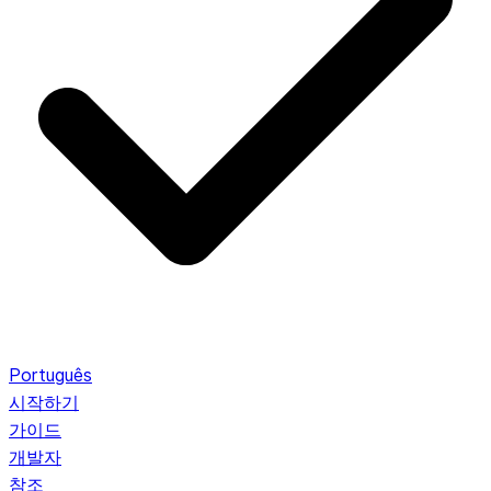
Português
시작하기
가이드
개발자
참조