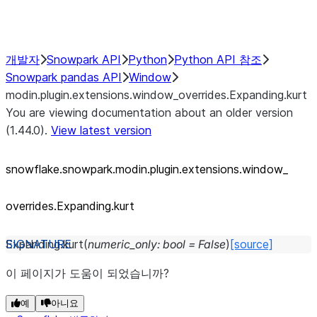
Performance Recommendations
개발자
Snowpark API
Python
Python API 참조
Snowpark pandas API
Window
modin.plugin.extensions.window_overrides.Expanding.kurt
You are viewing documentation about an older version
(1.44.0).
View latest version
snowflake.snowpark.modin.plugin.extensions.window_
overrides.Expanding.kurt
Expanding.
kurt
(
numeric_only
:
bool
=
False
)
[source]
이 페이지가 도움이 되었습니까?
예
아니요