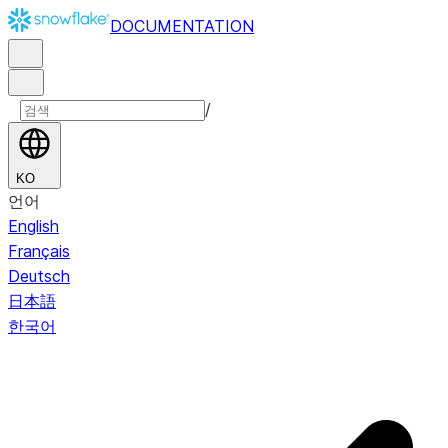
DOCUMENTATION
/
KO
언어
English
Français
Deutsch
日本語
한국어