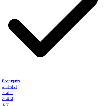
Português
시작하기
가이드
개발자
참조