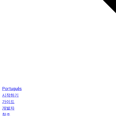
Português
시작하기
가이드
개발자
참조