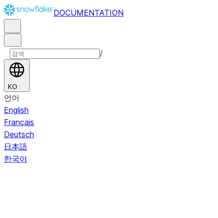
DOCUMENTATION
/
KO
언어
English
Français
Deutsch
日本語
한국어