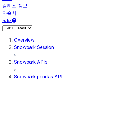
릴리스 정보
자습서
상태
Overview
Snowpark Session
Snowpark APIs
Snowpark pandas API
All supported APIs
Session
Input/Output