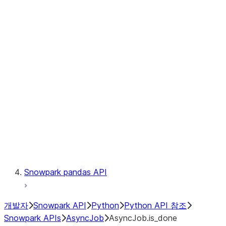
Files
Catalog
LINEAGE
Context
Exceptions
Testing
Snowpark pandas API
개발자
Snowpark API
Python
Python API 참조
Snowpark APIs
AsyncJob
AsyncJob.is_done