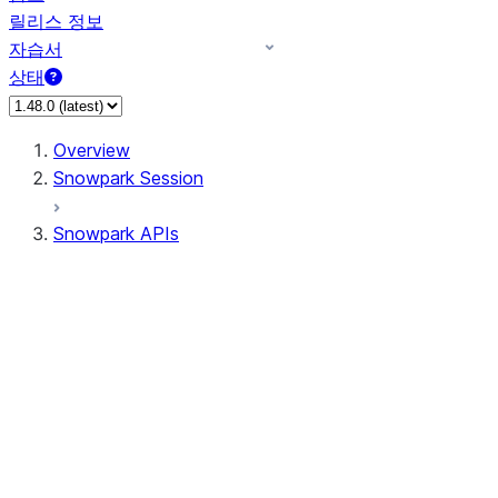
릴리스 정보
자습서
상태
Overview
Snowpark Session
Snowpark APIs
Input/Output
DataFrame
Column
Data Types