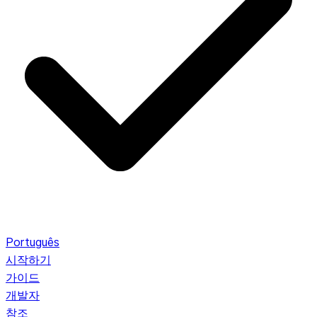
Português
시작하기
가이드
개발자
참조