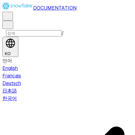
DOCUMENTATION
/
KO
언어
English
Français
Deutsch
日本語
한국어