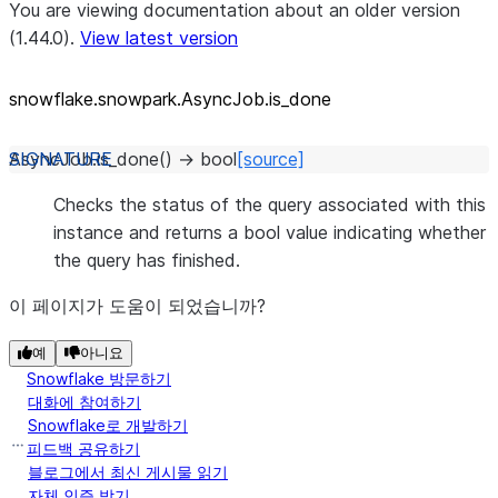
You are viewing documentation about an older version
(1.44.0).
View latest version
snowflake.snowpark.AsyncJob.is_
done
AsyncJob.
is_done
(
)
→
bool
[source]
Checks the status of the query associated with this
instance and returns a bool value indicating whether
the query has finished.
이 페이지가 도움이 되었습니까?
예
아니요
Snowflake 방문하기
대화에 참여하기
Snowflake로 개발하기
피드백 공유하기
블로그에서 최신 게시물 읽기
자체 인증 받기