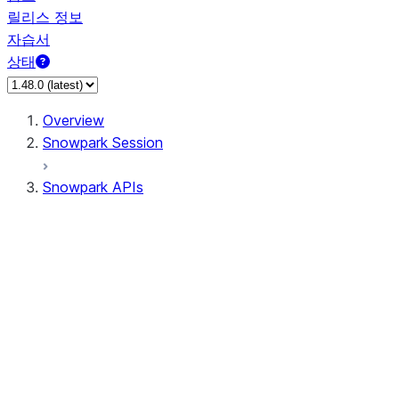
릴리스 정보
자습서
상태
Overview
Snowpark Session
Snowpark APIs
Input/Output
DataFrame
Column
Column
CaseExpr