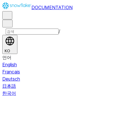
DOCUMENTATION
/
KO
언어
English
Français
Deutsch
日本語
한국어