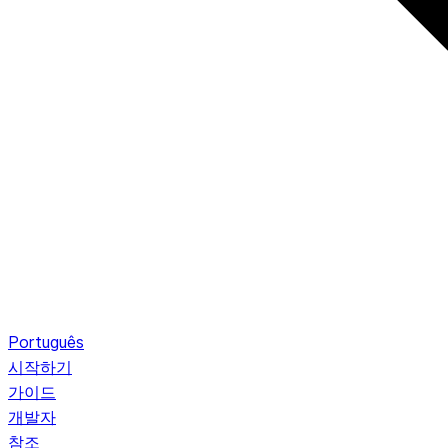
Português
시작하기
가이드
개발자
참조